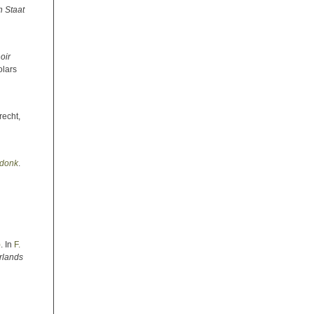
n Staat
oir
olars
recht,
ndonk
.
)
. In
F.
rlands