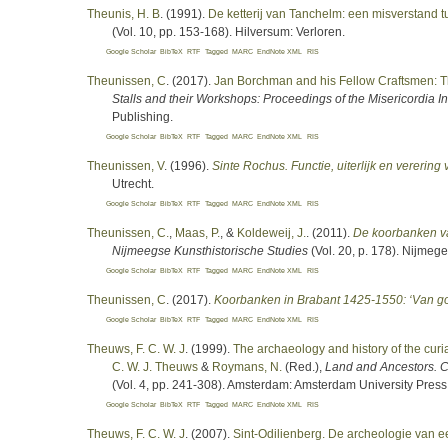
Theunis, H. B
. (1991).
De ketterij van Tanchelm: een misverstand 
(Vol. 10, pp. 153-168). Hilversum: Verloren.
Google Scholar
BibTeX
RTF
Tagged
MARC
EndNote XML
RIS
Theunissen, C
. (2017).
Jan Borchman and his Fellow Craftsmen: Th
Stalls and their Workshops: Proceedings of the Misericordia 
Publishing.
Google Scholar
BibTeX
RTF
Tagged
MARC
EndNote XML
RIS
Theunissen, V
. (1996).
Sinte Rochus. Functie, uiterlijk en vererin
Utrecht.
Google Scholar
BibTeX
RTF
Tagged
MARC
EndNote XML
RIS
Theunissen, C.
,
Maas, P.
, &
Koldeweij, J.
. (2011).
De koorbanken va
Nijmeegse Kunsthistorische Studies
(Vol. 20, p. 178). Nijmegen
Google Scholar
BibTeX
RTF
Tagged
MARC
EndNote XML
RIS
Theunissen, C
. (2017).
Koorbanken in Brabant 1425-1550: ‘Van g
Google Scholar
BibTeX
RTF
Tagged
MARC
EndNote XML
RIS
Theuws, F. C. W. J
. (1999).
The archaeology and history of the curi
C. W. J. Theuws
&
Roymans, N.
(Red.)
,
Land and Ancestors. C
(Vol. 4, pp. 241-308). Amsterdam: Amsterdam University Press
Google Scholar
BibTeX
RTF
Tagged
MARC
EndNote XML
RIS
Theuws, F. C. W. J
. (2007).
Sint-Odilienberg. De archeologie van 