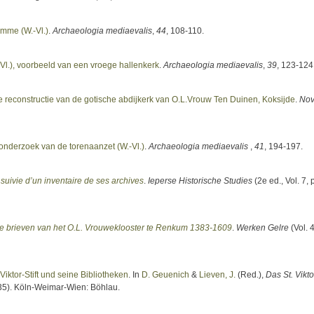
amme (W.-Vl.)
.
Archaeologia mediaevalis
,
44
, 108-110.
l.), voorbeeld van een vroege hallenkerk
.
Archaeologia mediaevalis
,
39
, 123-124
e reconstructie van de gotische abdijkerk van O.L.Vrouw Ten Duinen, Koksijde
.
Nov
onderzoek van de torenaanzet (W.-Vl.)
.
Archaeologia mediaevalis
,
41
, 194-197.
suivie d’un inventaire de ses archives
.
Ieperse Historische Studies
(2e ed., Vol. 7, 
de brieven van het O.L. Vrouweklooster te Renkum 1383-1609
.
Werken Gelre
(Vol. 4
iktor-Stift und seine Bibliotheken
. In
D. Geuenich
&
Lieven, J.
(Red.)
,
Das St. Viktor
235). Köln-Weimar-Wien: Böhlau.