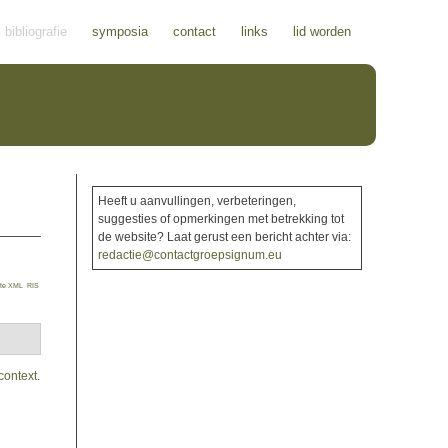
bibliografie
symposia
contact
links
lid worden
Heeft u aanvullingen, verbeteringen,
suggesties of opmerkingen met betrekking tot
de website? Laat gerust een bericht achter via:
redactie@contactgroepsignum.eu
te XML
RIS
context
.