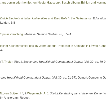
us aus dem niederrheinischen Kloster Gaesdonk. Beschreibung, Edition und Komme
 Dutch Students at Italian Universities and Their Role in the Netherlands
.
Education
 Leiden: Brill.
 Popular Preaching
.
Medieval Sermon Studies
,
48
, 57-74.
scher Kirchenrechtler des 15. Jahrhunderts, Professor in Köln und in Löwen, Gene
54.
In
T. Thelen
(Red.)
,
Soevereine Heerlijkheid Commanderij Gemert
(Vol. 30, pp. 79-9
eine Heerlijkheid Commanderij Gemert
(Vol. 30, pp. 91-97). Gemert: Gemeente G
 N.
,
van Spijker, I. 't
, &
Wegman, H. A. J.
(Red.)
,
Kerstening van christenen. De verh
6). Amsterdam: Rodopi.