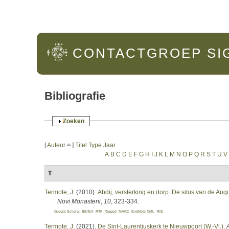
Hoofdmenu
CONTACTGROEP
SI
Bibliografie
Weergeven
Zoeken
[
Auteur
]
Titel
Type
Jaar
A
B
C
D
E
F
G
H
I
J
K
L
M
N
O
P
Q
R
S
T
U
V
T
Termote, J
. (2010).
Abdij, versterking en dorp. De situs van de Aug
Novi Monasterii
,
10
, 323-334.
Google Scholar
BibTeX
RTF
Tagged
MARC
EndNote XML
RIS
Termote, J
. (2021).
De Sint-Laurentiuskerk te Nieuwpoort (W.-Vl.)
.