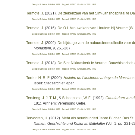
Google Scholar
BibTeX
RTF
Tagged
MARC
EndNote XML
RIS
Termote, J
. (2021).
De ziekenzaal van het Sint-Janshospitaal te D
Google Scholar
BibTeX
RTF
Tagged
MARC
EndNote XML
RIS
Termote, J
. (2016).
De O.L.Vrouwekerk van Houtem bij Veurne (W.-V
Google Scholar
BibTeX
RTF
Tagged
MARC
EndNote XML
RIS
Termote, J
. (2009).
De bijdrage van de natuursteencollectie voor d
Monasterii
,
9
, 261-287.
Google Scholar
BibTeX
RTF
Tagged
MARC
EndNote XML
RIS
Termote, J
. (2018).
De Sint-Niklaaskerk te Veurne. Bouwhistorisch 
Google Scholar
BibTeX
RTF
Tagged
MARC
EndNote XML
RIS
Terrier, H. R. F
. (2000).
Histoire de l’ancienne abbaye de Messines 
Ieper: Stadsarchief Ieper.
Google Scholar
BibTeX
RTF
Tagged
MARC
EndNote XML
RIS
Tersteeg, J. J. T. M.
, &
Scheepsma, W. F.
. (1992).
Cartularium van 
181). Arnhem: Vereniging Gelre.
Google Scholar
BibTeX
RTF
Tagged
MARC
EndNote XML
RIS
Tervooren, H
. (2012).
Mehr als neunhundert Jahre Bücher. Das St. V
Xanten. Geschichte und Kultur im Mittelalter
(Vol. 1, pp. 221-
Google Scholar
BibTeX
RTF
Tagged
MARC
EndNote XML
RIS