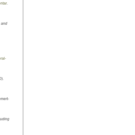
ntar
.
 and
ral-
0).
emert-
ouding