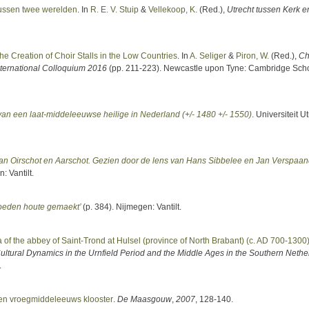
tussen twee werelden
. In
R. E. V. Stuip
&
Vellekoop, K.
(Red.)
,
Utrecht tussen Kerk e
e Creation of Choir Stalls in the Low Countries
. In
A. Seliger
&
Piron, W.
(Red.)
,
Ch
International Colloquium 2016
(pp. 211-223). Newcastle upon Tyne: Cambridge Sch
g van een laat-middeleeuwse heilige in Nederland (+/- 1480 +/- 1550)
. Universiteit Ut
n Oirschot en Aarschot. Gezien door de lens van Hans Sibbelee en Jan Verspaa
: Vantilt.
oeden houte gemaekt’
(p. 384). Nijmegen: Vantilt.
a of the abbey of Saint-Trond at Hulsel (province of North Brabant) (c. AD 700-1300
ultural Dynamics in the Urnfield Period and the Middle Ages in the Southern Nethe
.
een vroegmiddeleeuws klooster
.
De Maasgouw
,
2007
, 128-140.