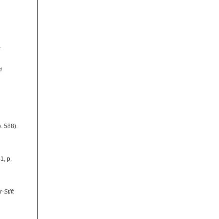
.
i
p. 588).
1, p.
-Stift