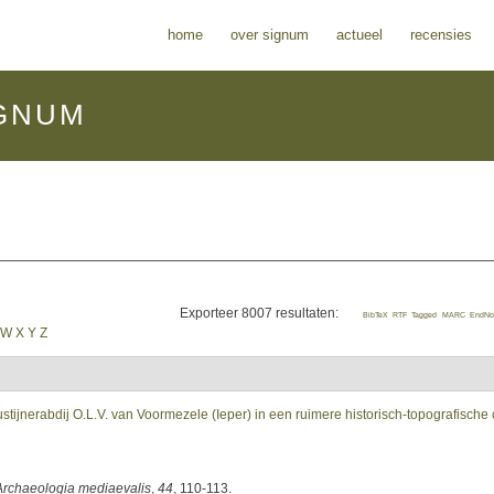
home
over signum
actueel
recensies
GNUM
Exporteer 8007 resultaten:
BibTeX
RTF
Tagged
MARC
EndNo
W
X
Y
Z
ustijnerabdij O.L.V. van Voormezele (Ieper) in een ruimere historisch-topografische 
Archaeologia mediaevalis
,
44
, 110-113.