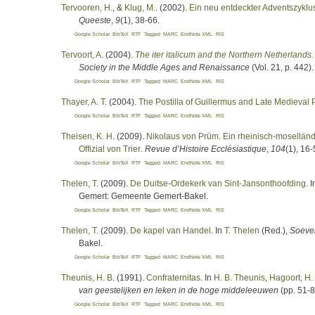
Tervooren, H.
, &
Klug, M.
. (2002).
Ein neu entdeckter Adventszykl
Queeste
,
9
(1), 38-66.
Google Scholar
BibTeX
RTF
Tagged
MARC
EndNote XML
RIS
Tervoort, A
. (2004).
The iter italicum and the Northern Netherlands.
Society in the Middle Ages and Renaissance
(Vol. 21, p. 442).
Google Scholar
BibTeX
RTF
Tagged
MARC
EndNote XML
RIS
Thayer, A. T
. (2004).
The Postilla of Guillermus and Late Medieval
Google Scholar
BibTeX
RTF
Tagged
MARC
EndNote XML
RIS
Theisen, K. H
. (2009).
Nikolaus von Prüm. Ein rheinisch-moselländi
Offizial von Trier
.
Revue d’Histoire Ecclésiastique
,
104
(1), 16-
Google Scholar
BibTeX
RTF
Tagged
MARC
EndNote XML
RIS
Thelen, T
. (2009).
De Duitse-Ordekerk van Sint-Jansonthoofding
. 
Gemert: Gemeente Gemert-Bakel.
Google Scholar
BibTeX
RTF
Tagged
MARC
EndNote XML
RIS
Thelen, T
. (2009).
De kapel van Handel
. In
T. Thelen
(Red.)
,
Soever
Bakel.
Google Scholar
BibTeX
RTF
Tagged
MARC
EndNote XML
RIS
Theunis, H. B
. (1991).
Confraternitas
. In
H. B. Theunis
,
Hagoort, H.
van geestelijken en leken in de hoge middeleeuwen
(pp. 51-8
Google Scholar
BibTeX
RTF
Tagged
MARC
EndNote XML
RIS