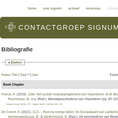
Hoofdmenu
home
over signum
actueel
recensies
bibliog
CONTACTGROEP
SIGNU
Bibliografie
Weergeven
Zoeken
Auteur
Titel
[
Type
]
Jaar
Expor
Book Chapter
Franck, H
. (2018).
1188. Het oudste hospitaalreglement van Vlaanderen
. In
M. Be
Reynebeau, M.
, e.a. (Red.)
,
Wereldgeschiedenis van Vlaanderen
(pp. 95-100
Google Scholar
BibTeX
RTF
Tagged
MARC
EndNote XML
RIS
De Coene, K
. (2021).
1121 – Rust na roerige tijden. De Europakaart van Lambert
Vannieuwenhuyze, B.
, &
Vanthemsche, G.
(Red.)
,
De geschiedenis van Belgi