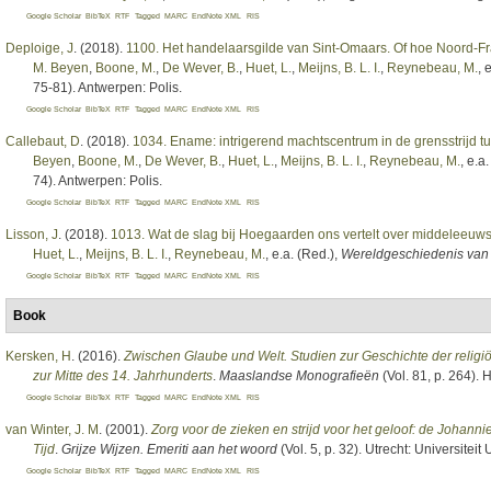
Google Scholar
BibTeX
RTF
Tagged
MARC
EndNote XML
RIS
Deploige, J
. (2018).
1100. Het handelaarsgilde van Sint-Omaars. Of hoe Noord-Fr
M. Beyen
,
Boone, M.
,
De Wever, B.
,
Huet, L.
,
Meijns, B. L. I.
,
Reynebeau, M.
, 
75-81). Antwerpen: Polis.
Google Scholar
BibTeX
RTF
Tagged
MARC
EndNote XML
RIS
Callebaut, D
. (2018).
1034. Ename: intrigerend machtscentrum in de grensstrijd 
Beyen
,
Boone, M.
,
De Wever, B.
,
Huet, L.
,
Meijns, B. L. I.
,
Reynebeau, M.
, e.a
74). Antwerpen: Polis.
Google Scholar
BibTeX
RTF
Tagged
MARC
EndNote XML
RIS
Lisson, J
. (2018).
1013. Wat de slag bij Hoegaarden ons vertelt over middeleeuw
Huet, L.
,
Meijns, B. L. I.
,
Reynebeau, M.
, e.a. (Red.)
,
Wereldgeschiedenis van
Google Scholar
BibTeX
RTF
Tagged
MARC
EndNote XML
RIS
Book
Kersken, H
. (2016).
Zwischen Glaube und Welt. Studien zur Geschichte der relig
zur Mitte des 14. Jahrhunderts
.
Maaslandse Monografieën
(Vol. 81, p. 264). 
Google Scholar
BibTeX
RTF
Tagged
MARC
EndNote XML
RIS
van Winter, J. M
. (2001).
Zorg voor de zieken en strijd voor het geloof: de Johan
Tijd
.
Grijze Wijzen. Emeriti aan het woord
(Vol. 5, p. 32). Utrecht: Universite
Google Scholar
BibTeX
RTF
Tagged
MARC
EndNote XML
RIS