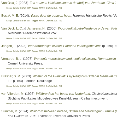
Van Osta, J
. (2023).
Zes eeuwen klokkencultuur in de abdij van Averbode. Circa 
Google Scholar
BibTeX
RTF
Tagged
MARC
EndNote XML
RIS
Bos, A. M. E
. (2014).
Yesse door de eeuwen heen
.
Harense Historische Reeks
(Vo
Google Scholar
BibTeX
RTF
Tagged
MARC
EndNote XML
RIS
Van Dyck, L. C.
, &
Janssens, H.
. (2000).
Woordenlijst betreffende de orde van Pr
Averbode: Praemonstratensia vzw.
Google Scholar
BibTeX
RTF
Tagged
MARC
EndNote XML
RIS
Jongen, L
. (2023).
Wonderbaarlijke levens. Patronen in heiligenlevens
(p. 256). 
Google Scholar
BibTeX
RTF
Tagged
MARC
EndNote XML
RIS
Vernarde, B. L
. (1997).
Women's monasticism and medieval society. Nunneries in
Cornell University Press.
Google Scholar
BibTeX
RTF
Tagged
MARC
EndNote XML
RIS
Brasher, S. M
. (2003).
Women of the Humiliati: Lay Religious Order in Medieval Civ
19, p. 164). London: Routledge.
Google Scholar
BibTeX
RTF
Tagged
MARC
EndNote XML
RIS
van Vlierden, M
. (1995).
Willibrord en het begin van Nederland
.
Clavis Kunsthist
Stichting Publikaties Middeleeuwse Kunst-Museum Catharijneconvent.
Google Scholar
BibTeX
RTF
Tagged
MARC
EndNote XML
RIS
Summer, M
. (2024).
Willibrord between Ireland, Britain and Merovingian Francia 
and Culture
(p. 296). Liverpool: Liverpool University Press.