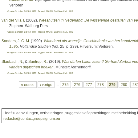
Verloren.
Google Scholar
BibTeX
RTF
Tagged
MARC
EndNote XML
RIS
van der Vlis, I
. (2002).
Weeshuizen in Nederland. De wisselende gestalten van een
Zutphen: Walburg Pers.
Google Scholar
BibTeX
RTF
Tagged
MARC
EndNote XML
RIS
Sanders, J. G. M
. (1990).
Waterland als woestijn. Geschiedenis van het kartuizerk
1595
.
Hollandse Studiën
(Vol. 25, p. 239). Hilversum: Verloren.
Google Scholar
BibTeX
RTF
Tagged
MARC
EndNote XML
RIS
Staubach, N.
, &
Suntrup, R.
. (2019).
Was dürfen Laien lesen? Gerhard Zerbolt von 
vanden duytschen boeken
. Münster: Aschendorff.
Google Scholar
BibTeX
RTF
Tagged
MARC
EndNote XML
RIS
Pagina's
« eerste
‹ vorige
…
275
276
277
278
279
280
28
Heeft u aanvullingen, verbeteringen, suggesties of opmerkingen met betrekking to
redactie@contactgroepsignum.eu