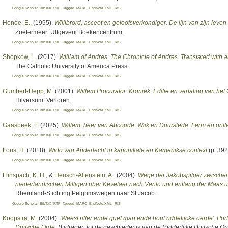
Google Scholar
BibTeX
RTF
Tagged
MARC
EndNote XML
RIS
Honée, E.
. (1995).
Willibrord, asceet en geloofsverkondiger. De lijn van zijn leven
Zoetermeer: UItgeverij Boekencentrum.
Google Scholar
BibTeX
RTF
Tagged
MARC
EndNote XML
RIS
Shopkow, L
. (2017).
William of Andres. The Chronicle of Andres. Translated with 
The Catholic University of America Press.
Google Scholar
BibTeX
RTF
Tagged
MARC
EndNote XML
RIS
Gumbert-Hepp, M
. (2001).
Willem Procurator. Kroniek. Editie en vertaling van he
Hilversum: Verloren.
Google Scholar
BibTeX
RTF
Tagged
MARC
EndNote XML
RIS
Gaasbeek, F
. (2025).
Willem, heer van Abcoude, Wijk en Duurstede. Ferm en on
Google Scholar
BibTeX
RTF
Tagged
MARC
EndNote XML
RIS
Loris, H
. (2018).
Wido van Anderlecht in kanonikale en Kamerijkse context
(p. 392
Google Scholar
BibTeX
RTF
Tagged
MARC
EndNote XML
RIS
Flinspach, K. H.
, &
Heusch-Altenstein, A.
. (2004).
Wege der Jakobspilger zwische
niederländischen Milligen über Kevelaer nach Venlo und entlang der Maas u
Rheinland-Stichting Pelgrimswegen naar St.Jacob.
Google Scholar
BibTeX
RTF
Tagged
MARC
EndNote XML
RIS
Koopstra, M
. (2004).
'Weest ritter ende guet man ende hout riddelijcke oerde'. Port
Duitsche Orde
.
Bijdragen tot de geschiedenis van de Ridderlijke Duitsche Ord