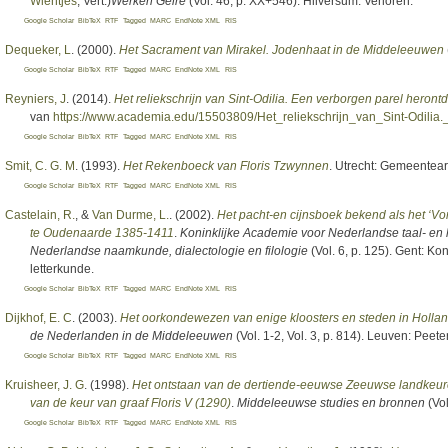
Wientjes
, Vert.
)
Werken Gelre
(Vol. 46, p. XX+546). Hilversum: Verloren.
Google Scholar
BibTeX
RTF
Tagged
MARC
EndNote XML
RIS
Dequeker, L
. (2000).
Het Sacrament van Mirakel. Jodenhaat in de Middeleeuwen
Google Scholar
BibTeX
RTF
Tagged
MARC
EndNote XML
RIS
Reyniers, J
. (2014).
Het reliekschrijn van Sint-Odilia. Een verborgen parel herontd
van
https://www.academia.edu/15503809/Het_reliekschrijn_van_Sint-Odilia
Google Scholar
BibTeX
RTF
Tagged
MARC
EndNote XML
RIS
Smit, C. G. M
. (1993).
Het Rekenboeck van Floris Tzwynnen
. Utrecht: Gemeentear
Google Scholar
BibTeX
RTF
Tagged
MARC
EndNote XML
RIS
Castelain, R.
, &
Van Durme, L.
. (2002).
Het pacht-en cijnsboek bekend als het ‘V
te Oudenaarde 1385-1411
.
Koninklijke Academie voor Nederlandse taal- en
Nederlandse naamkunde, dialectologie en filologie
(Vol. 6, p. 125). Gent: K
letterkunde.
Google Scholar
BibTeX
RTF
Tagged
MARC
EndNote XML
RIS
Dijkhof, E. C
. (2003).
Het oorkondewezen van enige kloosters en steden in Holla
de Nederlanden in de Middeleeuwen
(Vol. 1-2, Vol. 3, p. 814). Leuven: Peete
Google Scholar
BibTeX
RTF
Tagged
MARC
EndNote XML
RIS
Kruisheer, J. G
. (1998).
Het ontstaan van de dertiende-eeuwse Zeeuwse landkeuren
van de keur van graaf Floris V (1290)
.
Middeleeuwse studies en bronnen
(Vol
Google Scholar
BibTeX
RTF
Tagged
MARC
EndNote XML
RIS