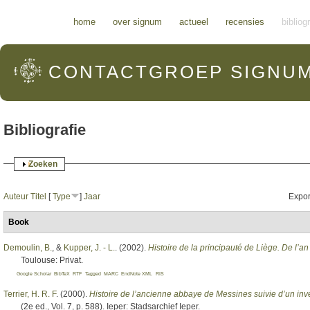
Hoofdmenu
home
over signum
actueel
recensies
bibliog
CONTACTGROEP
SIGNU
Bibliografie
Weergeven
Zoeken
Auteur
Titel
[
Type
]
Jaar
Expor
Book
Demoulin, B.
, &
Kupper, J. - L.
. (2002).
Histoire de la principauté de Liège. De l’an
Toulouse: Privat.
Google Scholar
BibTeX
RTF
Tagged
MARC
EndNote XML
RIS
Terrier, H. R. F
. (2000).
Histoire de l’ancienne abbaye de Messines suivie d’un inv
(2e ed., Vol. 7, p. 588). Ieper: Stadsarchief Ieper.