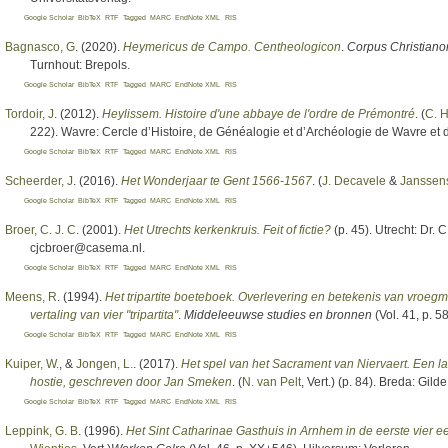
Google Scholar
BibTeX
RTF
Tagged
MARC
EndNote XML
RIS
Bagnasco, G
. (2020).
Heymericus de Campo. Centheologicon
.
Corpus Christiano
Turnhout: Brepols.
Google Scholar
BibTeX
RTF
Tagged
MARC
EndNote XML
RIS
Tordoir, J
. (2012).
Heylissem. Histoire d'une abbaye de l'ordre de Prémontré
. (
C. 
222). Wavre: Cercle d’Histoire, de Généalogie et d’Archéologie de Wavre et 
Google Scholar
BibTeX
RTF
Tagged
MARC
EndNote XML
RIS
Scheerder, J
. (2016).
Het Wonderjaar te Gent 1566-1567
. (
J. Decavele
&
Janssens
Google Scholar
BibTeX
RTF
Tagged
MARC
EndNote XML
RIS
Broer, C. J. C
. (2001).
Het Utrechts kerkenkruis. Feit of fictie?
(p. 45). Utrecht: Dr. 
cjcbroer@casema.nl.
Google Scholar
BibTeX
RTF
Tagged
MARC
EndNote XML
RIS
Meens, R
. (1994).
Het tripartite boeteboek. Overlevering en betekenis van vroegm
vertaling van vier "tripartita"
.
Middeleeuwse studies en bronnen
(Vol. 41, p. 5
Google Scholar
BibTeX
RTF
Tagged
MARC
EndNote XML
RIS
Kuiper, W.
, &
Jongen, L.
. (2017).
Het spel van het Sacrament van Niervaert. Een l
hostie, geschreven door Jan Smeken
. (
N. van Pelt
, Vert.
) (p. 84). Breda: Gil
Google Scholar
BibTeX
RTF
Tagged
MARC
EndNote XML
RIS
Leppink, G. B
. (1996).
Het Sint Catharinae Gasthuis in Arnhem in de eerste vier 