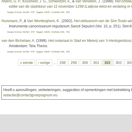
Alders, G. P.
,
Kruisheer, J. G.
,
Schweitzer, A.
, &
van Venetien, J.
. (1998).
Het ontsta
editie van de stadskeur van 11 november 1298 (Latijnse tekst en vertaling in
Google Scholar
BibTeX
RTF
Tagged
MARC
EndNote XML
RIS
Huismans, P.
, &
Van Wonterghem, K.
. (2002).
Het obituarium van de Sint-Trudo-a
Instrumenta canonissarum regularium Sancti Sepulcri
(Vol. 10, p. 251). Sint-
Google Scholar
BibTeX
RTF
Tagged
MARC
EndNote XML
RIS
van den Bichelaer, A
. (1998).
Het notariaat in Stad en Meierij van 's-Hertogenbo
Amsterdam: Tela Thesis.
Google Scholar
BibTeX
RTF
Tagged
MARC
EndNote XML
RIS
Pagina's
« eerste
‹ vorige
…
298
299
300
301
302
303
30
Heeft u aanvullingen, verbeteringen, suggesties of opmerkingen met betrekking to
redactie@contactgroepsignum.eu