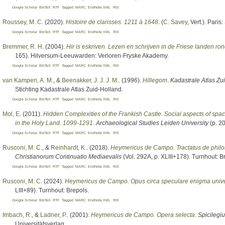
Google Scholar
BibTeX
RTF
Tagged
MARC
EndNote XML
RIS
Roussey, M. C
. (2020).
Histoire de clarisses. 1211 à 1648
. (
C. Savey
, Vert.
). Paris:
Google Scholar
BibTeX
RTF
Tagged
MARC
EndNote XML
RIS
Bremmer, R. H
. (2004).
Hir is eskriven. Lezen en schrijven in de Friese landen ro
165). Hilversum-Leeuwarden: Verloren-Fryske Akademy.
Google Scholar
BibTeX
RTF
Tagged
MARC
EndNote XML
RIS
van Kampen, A. M.
, &
Beenakker, J. J. J. M.
. (1996).
Hillegom
.
Kadastrale Atlas Zu
Stichting Kadastrale Atlas Zuid-Holland.
Google Scholar
BibTeX
RTF
Tagged
MARC
EndNote XML
RIS
Mol, E
. (2011).
Hidden Complexities of the Frankish Castle. Social aspects of space
in the Holy Land. 1099-1291
.
Archaeological Studies Leiden University
(p. 20
Google Scholar
BibTeX
RTF
Tagged
MARC
EndNote XML
RIS
Rusconi, M. C.
, &
Reinhardt, K.
. (2018).
Heymericus de Campo. Tractatus de philos
Christianorum Continuatio Mediaevalis
(Vol. 292A, p. XLIII+178). Turnhout: B
Google Scholar
BibTeX
RTF
Tagged
MARC
EndNote XML
RIS
Rusconi, M. C
. (2024).
Heymericus de Campo. Opus circa speculare enigma unive
LIII+89). Turnhout: Brepols.
Google Scholar
BibTeX
RTF
Tagged
MARC
EndNote XML
RIS
Imbach, R.
, &
Ladner, P.
. (2001).
Heymericus de Campo. Opera selecta
.
Spicilegi
Universitätsverlag.