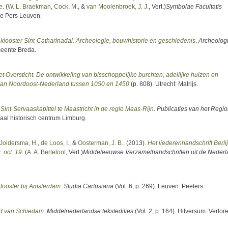
e
. (
W. L. Braekman
,
Cock, M.
, &
van Moolenbroek, J. J.
, Vert.
)
Symbolae Facultatis
re Pers Leuven.
looster Sint-Catharinadal. Archeologie, bouwhistorie en geschiedenis
.
Archeolog
meente Breda.
Oversticht. De ontwikkeling van bisschoppelijke burchten, adellijke huizen en
g van Noordoost-Nederland tussen 1050 en 1450
(p. 808). Utrecht: Matrijs.
int-Servaaskapittel te Maastricht in de regio Maas-Rijn
.
Publicaties van het Regi
naal historisch centrum Limburg.
Joldersma, H.
,
de Loos, I.
, &
Oosterman, J. B.
. (2013).
Het liederenhandschrift Berli
. oct. 19
. (
A. A. Berteloot
, Vert.
)
Middeleeuwse Verzamelhandschriften uit de Neder
klooster bij Amsterdam
.
Studia Cartusiana
(Vol. 6, p. 269). Leuven: Peeters.
gd van Schiedam
.
Middelnederlandse tekstedities
(Vol. 2, p. 164). Hilversum: Verlor