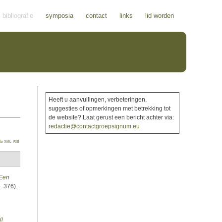
bibliografie
symposia
contact
links
lid worden
Heeft u aanvullingen, verbeteringen,
suggesties of opmerkingen met betrekking tot
de website? Laat gerust een bericht achter via:
redactie@contactgroepsignum.eu
te XML
RIS
 Een
. 376).
ii