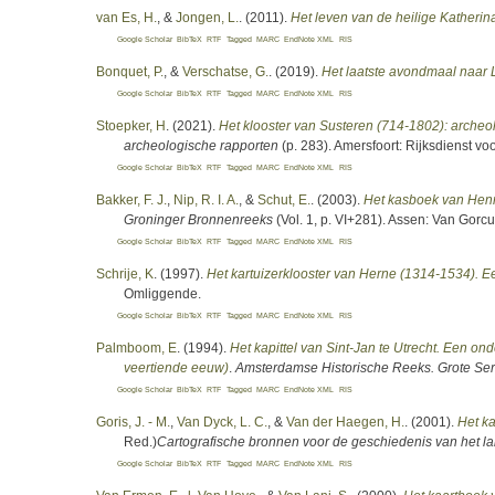
van Es, H.
, &
Jongen, L.
. (2011).
Het leven van de heilige Katherin
Google Scholar
BibTeX
RTF
Tagged
MARC
EndNote XML
RIS
Bonquet, P.
, &
Verschatse, G.
. (2019).
Het laatste avondmaal naar 
Google Scholar
BibTeX
RTF
Tagged
MARC
EndNote XML
RIS
Stoepker, H
. (2021).
Het klooster van Susteren (714-1802): archeo
archeologische rapporten
(p. 283). Amersfoort: Rijksdienst vo
Google Scholar
BibTeX
RTF
Tagged
MARC
EndNote XML
RIS
Bakker, F. J.
,
Nip, R. I. A.
, &
Schut, E.
. (2003).
Het kasboek van Henri
Groninger Bronnenreeks
(Vol. 1, p. VI+281). Assen: Van Gorc
Google Scholar
BibTeX
RTF
Tagged
MARC
EndNote XML
RIS
Schrije, K
. (1997).
Het kartuizerklooster van Herne (1314-1534). E
Omliggende.
Google Scholar
BibTeX
RTF
Tagged
MARC
EndNote XML
RIS
Palmboom, E
. (1994).
Het kapittel van Sint-Jan te Utrecht. Een o
veertiende eeuw)
.
Amsterdamse Historische Reeks. Grote Ser
Google Scholar
BibTeX
RTF
Tagged
MARC
EndNote XML
RIS
Goris, J. - M.
,
Van Dyck, L. C.
, &
Van der Haegen, H.
. (2001).
Het k
Red.
)
Cartografische bronnen voor de geschiedenis van het l
Google Scholar
BibTeX
RTF
Tagged
MARC
EndNote XML
RIS