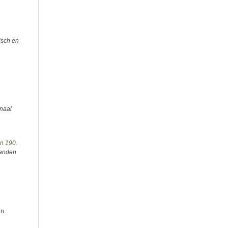
isch en
onaal
jn 190.
landen
en.