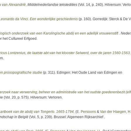
a van Alexandrië
.
Middelnederlandse tekstedities
(Vol. 14, p. 240). Hilversum: Verlo
Leonardo da Vinci. Een wonderlijke geschiedenis
(p. 160). Gorredijk: Sterck & De 
logisch onderzoek van een Karolingische abdij en een adellijk vrouwenstift
.
Neder
or het Cultureel Erfgoed.
cus Lontzenius, de laatste abt van het klooster Selwerd, over de jaren 1560-1563
.
um.
en prosopografische studie
(p. 311). Edingen: Het Oude Land van Edingen en
nderzoek naar verwerving, beheer en administratie van het oudste goederenbezit (el
ie
(Vol. 20, p. 575). Hilversum: Verloren.
aartboek van de abdij van Tongerlo. 1665-1794
. (
E. Persoons
&
Van der Haegen, H
andschap in België
(Vol. 5, p. 239). Brussel: Algemeen Rijksarchief .