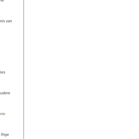
che
nis van
ties
oudere
ene
 Rige