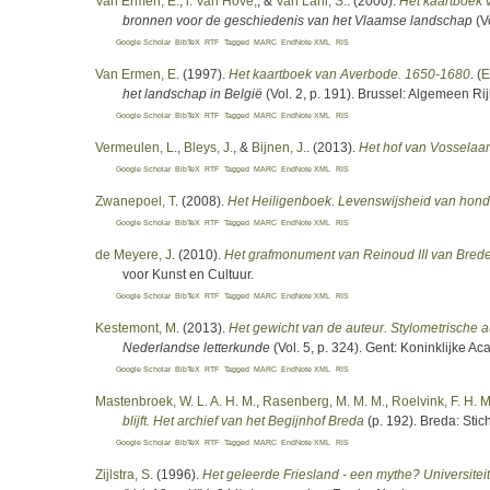
Van Ermen, E.
,
l. Van Hove,
, &
Van Lani, S.
. (2000).
Het kaartboek 
bronnen voor de geschiedenis van het Vlaamse landschap
(Vo
Google Scholar
BibTeX
RTF
Tagged
MARC
EndNote XML
RIS
Van Ermen, E
. (1997).
Het kaartboek van Averbode. 1650-1680
. (
E
het landschap in België
(Vol. 2, p. 191). Brussel: Algemeen Rij
Google Scholar
BibTeX
RTF
Tagged
MARC
EndNote XML
RIS
Vermeulen, L.
,
Bleys, J.
, &
Bijnen, J.
. (2013).
Het hof van Vosselaar
Google Scholar
BibTeX
RTF
Tagged
MARC
EndNote XML
RIS
Zwanepoel, T
. (2008).
Het Heiligenboek. Levenswijsheid van hond
Google Scholar
BibTeX
RTF
Tagged
MARC
EndNote XML
RIS
de Meyere, J
. (2010).
Het grafmonument van Reinoud III van Brede
voor Kunst en Cultuur.
Google Scholar
BibTeX
RTF
Tagged
MARC
EndNote XML
RIS
Kestemont, M
. (2013).
Het gewicht van de auteur. Stylometrische 
Nederlandse letterkunde
(Vol. 5, p. 324). Gent: Koninklijke A
Google Scholar
BibTeX
RTF
Tagged
MARC
EndNote XML
RIS
Mastenbroek, W. L. A. H. M.
,
Rasenberg, M. M. M.
,
Roelvink, F. H. M
blijft. Het archief van het Begijnhof Breda
(p. 192). Breda: Sti
Google Scholar
BibTeX
RTF
Tagged
MARC
EndNote XML
RIS
Zijlstra, S
. (1996).
Het geleerde Friesland - een mythe? Universite