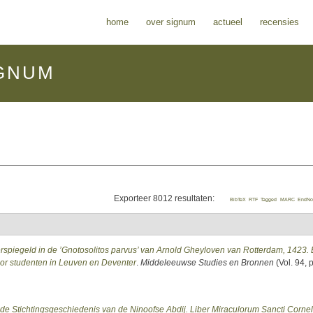
home
over signum
actueel
recensies
GNUM
Exporteer 8012 resultaten:
BibTeX
RTF
Tagged
MARC
EndNo
spiegeld in de ’Gnotosolitos parvus’ van Arnold Gheyloven van Rotterdam, 1423.
voor studenten in Leuven en Deventer
.
Middeleeuwse Studies en Bronnen
(Vol. 94, p
de Stichtingsgeschiedenis van de Ninoofse Abdij. Liber Miraculorum Sancti Cornel