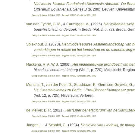
Ninivensis. Historia Fundationis Ninivensis Abbatiae. De Boet
Litterarum Lovaniensis. Series B
(p. 200). Leuven: Universitai
Google Scholar
BibTeX
RTF
Tagged
MARC
EndNote XML
RIS
van den Eynde, G. M.
, &
Carmiggelt, A.
. (1995).
Het middeleeuwse k
bouwhistorisch onderzoek in Breda
(Vol. 2, p. 72). Breda: Ge
Google Scholar
BibTeX
RTF
Tagged
MARC
EndNote XML
RIS
Spiekhout, D
. (2020).
Het middeleeuwse kastelenlandschap van het 
versterkingen in relatie tot het landschap en de samenlevin
Google Scholar
BibTeX
RTF
Tagged
MARC
EndNote XML
RIS
Hackeng, R. A. W. J
. (2006).
Het middeleeuwse grondbezit van het S
historisch centrum Limburg
(Vol. 1, p. 720). Maastricht: Regio
Google Scholar
BibTeX
RTF
Tagged
MARC
EndNote XML
RIS
Mertens, T.
,
van der Poel, D.
,
Goudriaan, K.
,
Gerritsen-Geywitz, G.
,
Hs. Staatsbibliothek zu Berlin − Preuẞischer Kulturbesitz germ
(Vol. 12, p. 725). Hilversum: Verloren.
Google Scholar
BibTeX
RTF
Tagged
MARC
EndNote XML
RIS
de Melker, B. R
. (2021).
Het ‘Liber benefactorum’ van het kartuizer
Google Scholar
BibTeX
RTF
Tagged
MARC
EndNote XML
RIS
Jongen, L.
, &
Schotel, C.
. (1994).
Het leven van Liedewij, de maa
Google Scholar
BibTeX
RTF
Tagged
MARC
EndNote XML
RIS