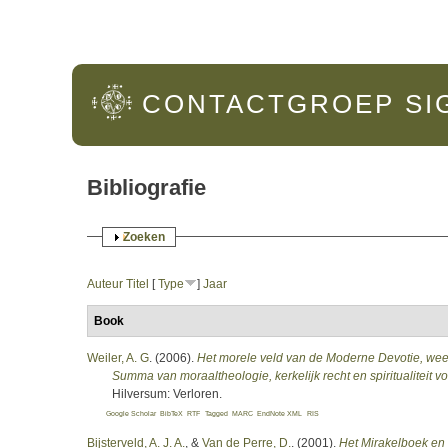
Hoofdmenu
CONTACTGROEP
SI
Bibliografie
Weergeven
Zoeken
Auteur
Titel
[
Type
]
Jaar
Book
Weiler, A. G
. (2006).
Het morele veld van de Moderne Devotie, weer
Summa van moraaltheologie, kerkelijk recht en spiritualiteit 
Hilversum: Verloren.
Google Scholar
BibTeX
RTF
Tagged
MARC
EndNote XML
RIS
Bijsterveld, A. J. A.
, &
Van de Perre, D.
. (2001).
Het Mirakelboek en 