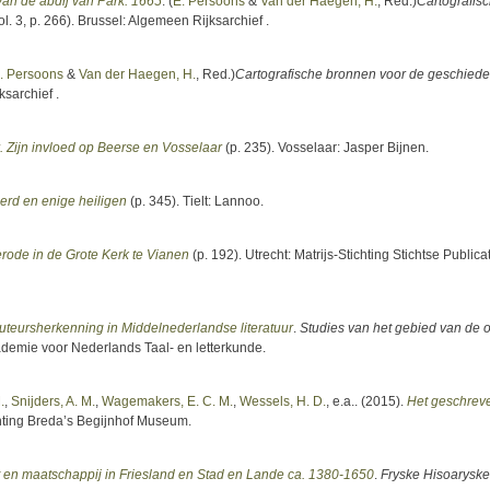
van de abdij van Park. 1665
. (
E. Persoons
&
Van der Haegen, H.
, Red.
)
Cartografis
l. 3, p. 266). Brussel: Algemeen Rijksarchief .
. Persoons
&
Van der Haegen, H.
, Red.
)
Cartografische bronnen voor de geschiede
ksarchief .
. Zijn invloed op Beerse en Vosselaar
(p. 235). Vosselaar: Jasper Bijnen.
erd en enige heiligen
(p. 345). Tielt: Lannoo.
rode in de Grote Kerk te Vianen
(p. 192). Utrecht: Matrijs-Stichting Stichtse Publica
auteursherkenning in Middelnederlandse literatuur
.
Studies van het gebied van de 
cademie voor Nederlands Taal- en letterkunde.
.
,
Snijders, A. M.
,
Wagemakers, E. C. M.
,
Wessels, H. D.
, e.a.
. (2015).
Het geschrev
chting Breda’s Begijnhof Museum.
it en maatschappij in Friesland en Stad en Lande ca. 1380-1650
.
Fryske Hisoaryske