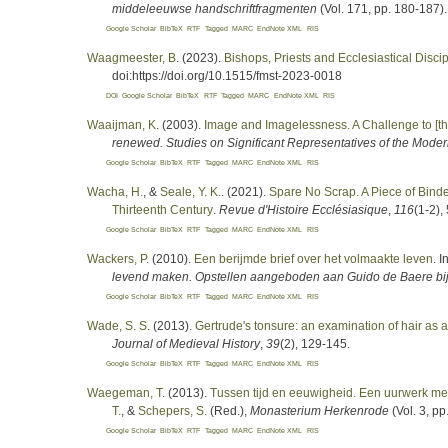
middeleeuwse handschriftfragmenten
(Vol. 171, pp. 180-187).
Google Scholar
BibTeX
RTF
Tagged
MARC
EndNote XML
RIS
Waagmeester, B
. (2023).
Bishops, Priests and Ecclesiastical Disci
doi:https://doi.org/10.1515/fmst-2023-0018
DOI
Google Scholar
BibTeX
RTF
Tagged
MARC
EndNote XML
RIS
Waaijman, K
. (2003).
Image and Imagelessness. A Challenge to [t
renewed. Studies on Significant Representatives of the Mode
Google Scholar
BibTeX
RTF
Tagged
MARC
EndNote XML
RIS
Wacha, H.
, &
Seale, Y. K.
. (2021).
Spare No Scrap. A Piece of Binde
Thirteenth Century
.
Revue d'Histoire Ecclésiasique
,
116
(1-2),
Google Scholar
BibTeX
RTF
Tagged
MARC
EndNote XML
RIS
Wackers, P
. (2010).
Een berijmde brief over het volmaakte leven
. I
levend maken. Opstellen aangeboden aan Guido de Baere bij 
Google Scholar
BibTeX
RTF
Tagged
MARC
EndNote XML
RIS
Wade, S. S
. (2013).
Gertrude's tonsure: an examination of hair as a
Journal of Medieval History
,
39
(2), 129-145.
Google Scholar
BibTeX
RTF
Tagged
MARC
EndNote XML
RIS
Waegeman, T
. (2013).
Tussen tijd en eeuwigheid. Een uurwerk me
T.
, &
Schepers, S.
(Red.)
,
Monasterium Herkenrode
(Vol. 3, p
Google Scholar
BibTeX
RTF
Tagged
MARC
EndNote XML
RIS