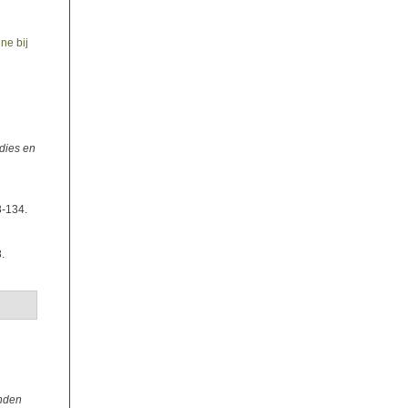
ne bij
dies en
8-134.
.
onden