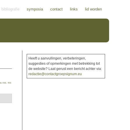
bibliografie
symposia
contact
links
lid worden
Heeft u aanvullingen, verbeteringen,
suggesties of opmerkingen met betrekking tot
de website? Laat gerust een bericht achter via:
redactie@contactgroepsignum.eu
te XML
RIS