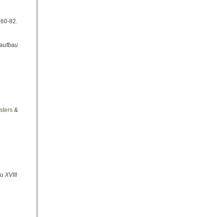
, 60-82.
aufbau
sters
&
u XVIII