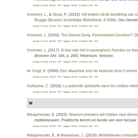
Google Scholar
BibTeX
RTF
Tagged
MARC
EndNote XML
RIS
Vroomen, L.
, &
Stoop, P.
. (2015).
Vijf preken uit de kerstkring van 
Brugge (Brussel, Koninklijke Bibliotheek, II 2098)
.
Ons Geesteli
Google Scholar
BibTeX
RTF
Tagged
MARC
EndNote XML
RIS
Vroomen, L
. (2020).
The Devout Song. Personalized Devotion?
.
On
Google Scholar
BibTeX
RTF
Tagged
MARC
EndNote XML
RIS
Vroomen, L
. (2017).
Ik heb mijn lief in eeuwigheid. Functies en th
Bronnen
(Vol. 164, p. 285). Hilversum: Verloren.
Google Scholar
BibTeX
RTF
Tagged
MARC
EndNote XML
RIS
ter Vrugt, H
. (2000).
Een altaarstuk voor de kartuizer prior Corneli
Google Scholar
BibTeX
RTF
Tagged
MARC
EndNote XML
RIS
Vuillaume, C
. (2016).
La paternité spirituelle dans les cloîtres mé
Google Scholar
BibTeX
RTF
Tagged
MARC
EndNote XML
RIS
W
Waagmeester, B
. (2023).
Waarom priesters wèl bidden voor (brui
middeleeuwen. Praktische kennis en kunde van voor het jaar
Google Scholar
BibTeX
RTF
Tagged
MARC
EndNote XML
RIS
Waagmeester, B.
, &
Wassenaar, J.
. (2018).
Middeleeuws compute