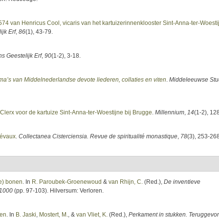
1574 van Henricus Cool, vicaris van het kartuizerinnenklooster Sint-Anna-ter-Woestij
jk Erf
,
86
(1), 43-79.
s Geestelijk Erf
,
90
(1-2), 3-18.
ema’s van Middelnederlandse devote liederen, collaties en viten
.
Middeleeuwse Stu
s Clerx voor de kartuize Sint-Anna-ter-Woestijne bij Brugge
.
Millennium
,
14
(1-2), 12
diévaux
.
Collectanea Cisterciensia. Revue de spiritualité monastique
,
78
(3), 253-268
ne) bonen
. In
R. Paroubek-Groenewoud
&
van Rhijn, C.
(Red.)
,
De inventieve
 1000
(pp. 97-103). Hilversum: Verloren.
ren
. In
B. Jaski
,
Mostert, M.
, &
van Vliet, K.
(Red.)
,
Perkament in stukken. Teruggev