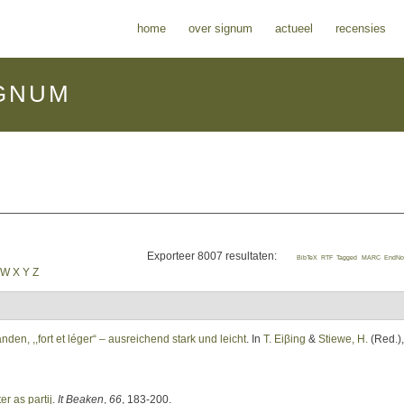
home
over signum
actueel
recensies
GNUM
Exporteer 8007 resultaten:
BibTeX
RTF
Tagged
MARC
EndNo
W
X
Y
Z
en, ,,fort et léger“ – ausreichend stark und leicht
. In
T. Eiβing
&
Stiewe, H.
(Red.)
,
r as partij
.
It Beaken
,
66
, 183-200.