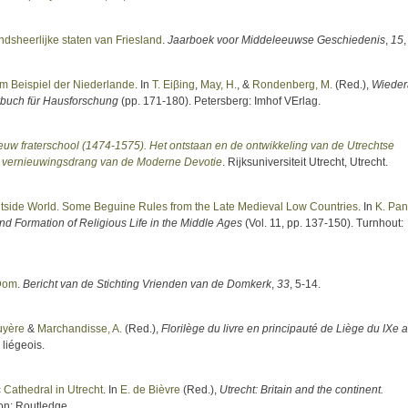
dsheerlijke staten van Friesland
.
Jaarboek voor Middeleeuwse Geschiedenis
,
15
m Beispiel der Niederlande
. In
T. Eiβing
,
May, H.
, &
Rondenberg, M.
(Red.)
,
Wieder
rbuch für Hausforschung
(pp. 171-180). Petersberg: Imhof VErlag.
uw fraterschool (1474-1575). Het ontstaan en de ontwikkeling van de Utrechtse
ele vernieuwingsdrang van de Moderne Devotie
. Rijksuniversiteit Utrecht, Utrecht.
Outside World. Some Beguine Rules from the Late Medieval Low Countries
. In
K. Pan
nd Formation of Religious Life in the Middle Ages
(Vol. 11, pp. 137-150). Turnhout:
 Dom
.
Bericht van de Stichting Vrienden van de Domkerk
,
33
, 5-14.
uyère
&
Marchandisse, A.
(Red.)
,
Florilège du livre en principauté de Liège du IXe a
 liégeois.
c Cathedral in Utrecht
. In
E. de Bièvre
(Red.)
,
Utrecht: Britain and the continent.
on: Routledge.