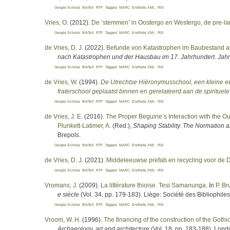
Google Scholar
BibTeX
RTF
Tagged
MARC
EndNote XML
RIS
Vries, O
. (2012).
De ‘stemmen’ in Oostergo en Westergo, de pre-lan
Google Scholar
BibTeX
RTF
Tagged
MARC
EndNote XML
RIS
de Vries, D. J
. (2022).
Befunde von Katastrophen im Baubestand a
nach Katastrophen und der Hausbau im 17. Jahrhundert. Jah
Google Scholar
BibTeX
RTF
Tagged
MARC
EndNote XML
RIS
de Vries, W
. (1994).
De Utrechtse Hiëronymusschool, een kleine ee
fraterschool geplaatst binnen en gerelateerd aan de spiritu
Google Scholar
BibTeX
RTF
Tagged
MARC
EndNote XML
RIS
de Vries, J. E
. (2016).
The Proper Beguine’s Interaction with the 
Plunkett-Latimer, A.
(Red.)
,
Shaping Stability. The Normation a
Brepols.
Google Scholar
BibTeX
RTF
Tagged
MARC
EndNote XML
RIS
de Vries, D. J
. (2021).
Middeleeuwse prefab en recycling voor de
Google Scholar
BibTeX
RTF
Tagged
MARC
EndNote XML
RIS
Vromans, J
. (2009).
La littérature thioise. Tesi Samanunga
. In
P. Br
e siècle
(Vol. 34, pp. 179-183). Liège: Société des Bibliophiles
Google Scholar
BibTeX
RTF
Tagged
MARC
EndNote XML
RIS
Vroom, W. H
. (1996).
The financing of the construction of the Gothi
Archaeology, art and architecture
(Vol. 18, pp. 183-188). Lond