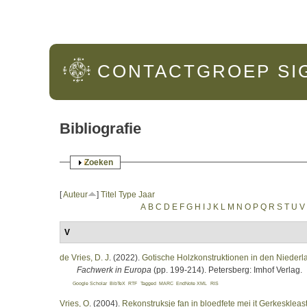
Hoofdmenu
CONTACTGROEP
SI
Bibliografie
Weergeven
Zoeken
[
Auteur
]
Titel
Type
Jaar
A
B
C
D
E
F
G
H
I
J
K
L
M
N
O
P
Q
R
S
T
U
V
V
de Vries, D. J
. (2022).
Gotische Holzkonstruktionen in den Niederland
Fachwerk in Europa
(pp. 199-214). Petersberg: Imhof Verlag.
Google Scholar
BibTeX
RTF
Tagged
MARC
EndNote XML
RIS
Vries, O
. (2004).
Rekonstruksje fan in bloedfete mei it Gerkeskleaste