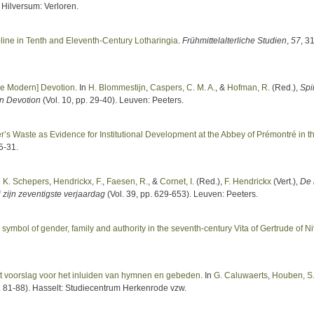
 Hilversum: Verloren.
pline in Tenth and Eleventh-Century Lotharingia
.
Frühmittelalterliche Studien
,
57
, 3
he Modern] Devotion
. In
H. Blommestijn
,
Caspers, C. M. A.
, &
Hofman, R.
(Red.)
,
Spir
rn Devotion
(Vol. 10, pp. 29-40). Leuven: Peeters.
r’s Waste as Evidence for Institutional Development at the Abbey of Prémontré in t
 5-31.
n
K. Schepers
,
Hendrickx, F.
,
Faesen, R.
, &
Cornet, I.
(Red.),
F. Hendrickx
(Vert.)
,
De 
zijn zeventigste verjaardag
(Vol. 39, pp. 629-653). Leuven: Peeters.
 symbol of gender, family and authority in the seventh-century Vita of Gertrude of Ni
t voorslag voor het inluiden van hymnen en gebeden
. In
G. Caluwaerts
,
Houben, S
p. 81-88). Hasselt: Studiecentrum Herkenrode vzw.