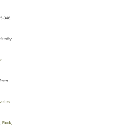
15-346.
ituality
he
letter
velles
.
.
,
Rock,