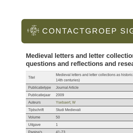
Hoofdmenu
CONTACTGROEP
SI
Medieval letters and letter collect
questions and reflections and rese
Medieval letters and letter collections as histo
Titel
14th centuries)
Publicatietype
Journal Article
Publicatiejaar
2009
Auteurs
Ysebaert, W
Tijdschrift
Studi Medievali
Volume
50
Uitgave
1
Pagina's
41-73