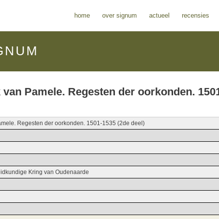
home
over signum
actueel
recensies
GNUM
k van Pamele. Regesten der oorkonden. 150
Pamele. Regesten der oorkonden. 1501-1535 (2de deel)
idkundige Kring van Oudenaarde