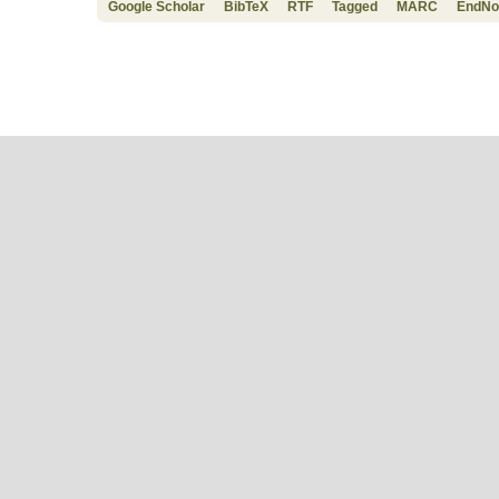
Google Scholar
BibTeX
RTF
Tagged
MARC
EndNo