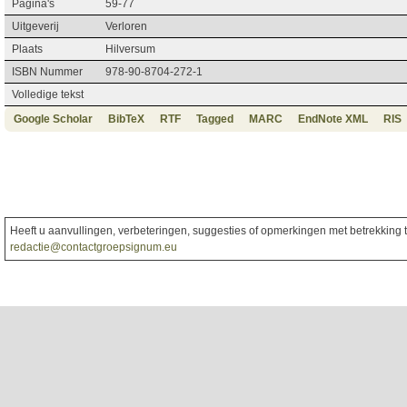
Pagina's
59-77
Uitgeverij
Verloren
Plaats
Hilversum
ISBN Nummer
978-90-8704-272-1
Volledige tekst
Google Scholar
BibTeX
RTF
Tagged
MARC
EndNote XML
RIS
Heeft u aanvullingen, verbeteringen, suggesties of opmerkingen met betrekking to
redactie@contactgroepsignum.eu