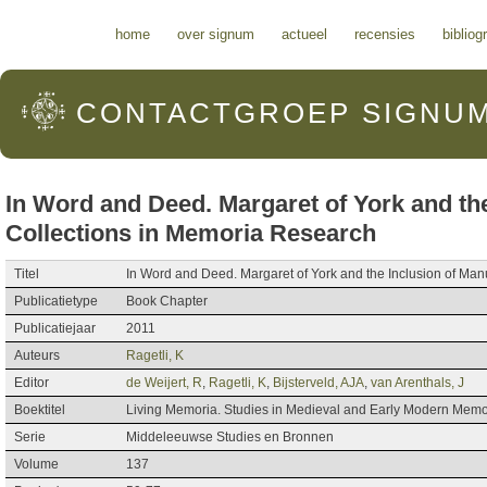
Hoofdmenu
home
over signum
actueel
recensies
bibliog
CONTACTGROEP
SIGNU
In Word and Deed. Margaret of York and the
Collections in Memoria Research
Titel
In Word and Deed. Margaret of York and the Inclusion of Man
Publicatietype
Book Chapter
Publicatiejaar
2011
Auteurs
Ragetli, K
Editor
de Weijert, R
,
Ragetli, K
,
Bijsterveld, AJA
,
van Arenthals, J
Boektitel
Living Memoria. Studies in Medieval and Early Modern Memor
Serie
Middeleeuwse Studies en Bronnen
Volume
137