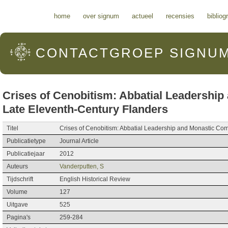
Hoofdmenu
home
over signum
actueel
recensies
bibliog
CONTACTGROEP
SIGNU
Crises of Cenobitism: Abbatial Leadership
Late Eleventh-Century Flanders
Titel
Crises of Cenobitism: Abbatial Leadership and Monastic Com
Publicatietype
Journal Article
Publicatiejaar
2012
Auteurs
Vanderputten, S
Tijdschrift
English Historical Review
Volume
127
Uitgave
525
Pagina's
259-284