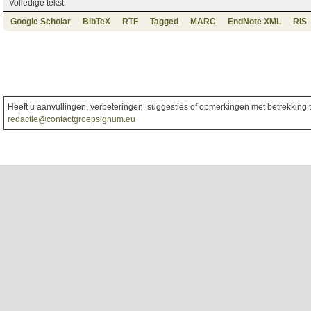
Volledige tekst
Google Scholar
BibTeX
RTF
Tagged
MARC
EndNote XML
RIS
Heeft u aanvullingen, verbeteringen, suggesties of opmerkingen met betrekking to
redactie@contactgroepsignum.eu