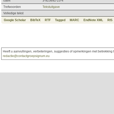
ISBN
3-923692-23-4
Trefwoorden
Tekstuitgave
Volledige tekst
Google Scholar
BibTeX
RTF
Tagged
MARC
EndNote XML
RIS
Heeft u aanvullingen, verbeteringen, suggesties of opmerkingen met betrekking to
redactie@contactgroepsignum.eu