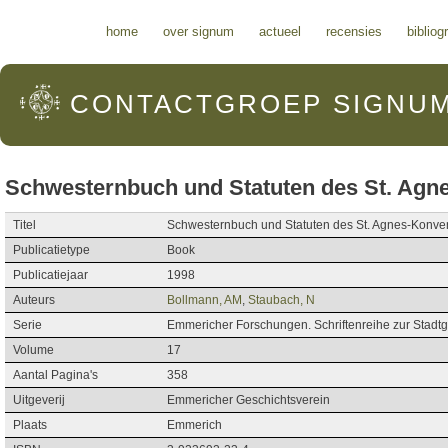
Hoofdmenu
home
over signum
actueel
recensies
bibliog
CONTACTGROEP
SIGNU
Schwesternbuch und Statuten des St. Agn
Titel
Schwesternbuch und Statuten des St. Agnes-Konve
Publicatietype
Book
Publicatiejaar
1998
Auteurs
Bollmann, AM
,
Staubach, N
Serie
Emmericher Forschungen. Schriftenreihe zur Stadt
Volume
17
Aantal Pagina's
358
Uitgeverij
Emmericher Geschichtsverein
Plaats
Emmerich