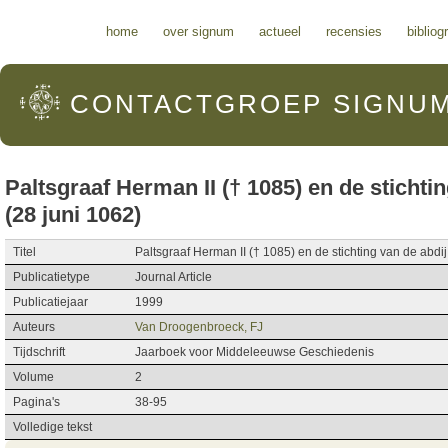
Hoofdmenu
home
over signum
actueel
recensies
bibliog
CONTACTGROEP
SIGNU
Paltsgraaf Herman II († 1085) en de stichti
(28 juni 1062)
Titel
Paltsgraaf Herman II († 1085) en de stichting van de abdij
Publicatietype
Journal Article
Publicatiejaar
1999
Auteurs
Van Droogenbroeck, FJ
Tijdschrift
Jaarboek voor Middeleeuwse Geschiedenis
Volume
2
Pagina's
38-95
Volledige tekst