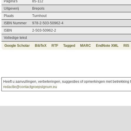
Pagina's
85-112
Uitgeverij
Brepols
Plaats
Turnhout
ISBN Nummer
978-2-503-50962-4
ISBN
2-503-50962-2
Volledige tekst
Google Scholar
BibTeX
RTF
Tagged
MARC
EndNote XML
RIS
Heeft u aanvullingen, verbeteringen, suggesties of opmerkingen met betrekking to
redactie@contactgroepsignum.eu