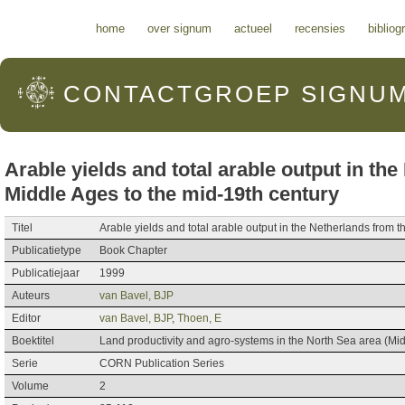
Hoofdmenu
home
over signum
actueel
recensies
bibliog
CONTACTGROEP
SIGNU
Arable yields and total arable output in the
Middle Ages to the mid-19th century
Titel
Arable yields and total arable output in the Netherlands from t
Publicatietype
Book Chapter
Publicatiejaar
1999
Auteurs
van Bavel, BJP
Editor
van Bavel, BJP
,
Thoen, E
Boektitel
Land productivity and agro-systems in the North Sea area (Mi
Serie
CORN Publication Series
Volume
2