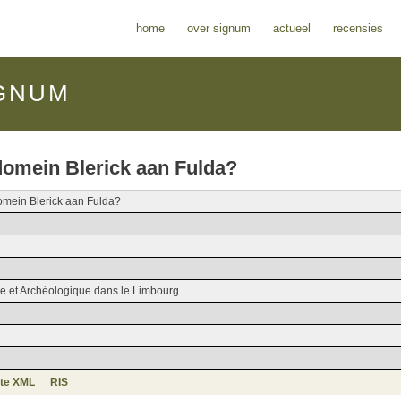
home
over signum
actueel
recensies
GNUM
domein Blerick aan Fulda?
omein Blerick aan Fulda?
que et Archéologique dans le Limbourg
te XML
RIS