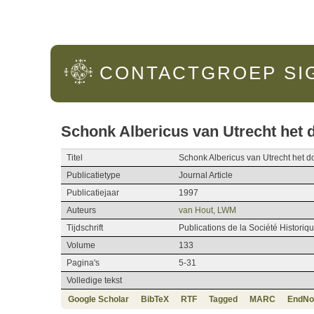
Hoofdmenu
CONTACTGROEP
SI
Schonk Albericus van Utrecht het 
Titel
Schonk Albericus van Utrecht het d
Publicatietype
Journal Article
Publicatiejaar
1997
Auteurs
van Hout, LWM
Tijdschrift
Publications de la Société Histori
Volume
133
Pagina's
5-31
Volledige tekst
Google Scholar
BibTeX
RTF
Tagged
MARC
EndNo