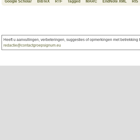
Google Scholar
BibTeX
RTF
Tagged
MARC
EndNote XML
RIS
Heeft u aanvullingen, verbeteringen, suggesties of opmerkingen met betrekking to
redactie@contactgroepsignum.eu