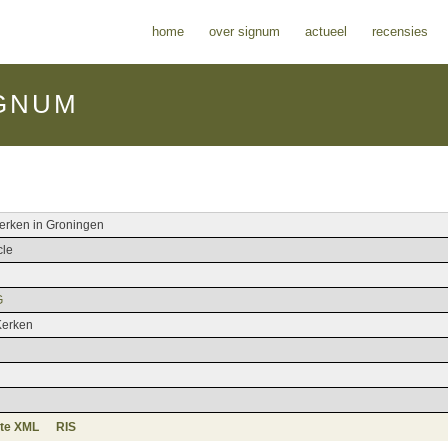
home
over signum
actueel
recensies
GNUM
erken in Groningen
cle
G
Kerken
te XML
RIS