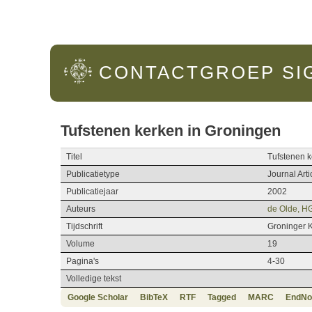
Hoofdmenu
CONTACTGROEP
SI
Tufstenen kerken in Groningen
Titel
Tufstenen k
Publicatietype
Journal Arti
Publicatiejaar
2002
Auteurs
de Olde, H
Tijdschrift
Groninger 
Volume
19
Pagina's
4-30
Volledige tekst
Google Scholar
BibTeX
RTF
Tagged
MARC
EndNo