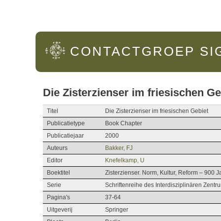
Hoofdmenu
CONTACTGROEP
SI
Die Zisterzienser im friesischen Ge
Titel
Die Zisterzienser im friesischen Gebiet
Publicatietype
Book Chapter
Publicatiejaar
2000
Auteurs
Bakker, FJ
Editor
Knefelkamp, U
Boektitel
Zisterzienser. Norm, Kultur, Reform – 900 J
Serie
Schriftenreihe des Interdisziplinären Zentr
Pagina's
37-64
Uitgeverij
Springer