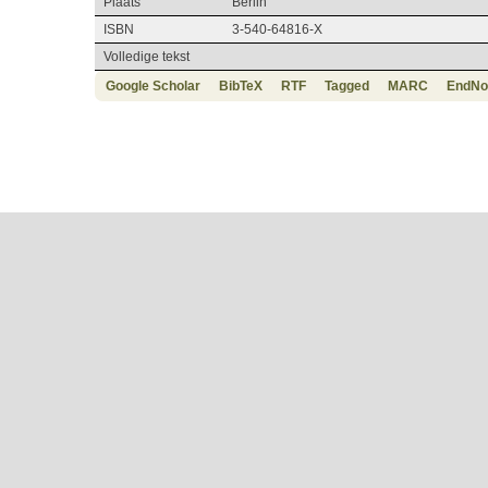
Plaats
Berlin
ISBN
3-540-64816-X
Volledige tekst
Google Scholar
BibTeX
RTF
Tagged
MARC
EndNo