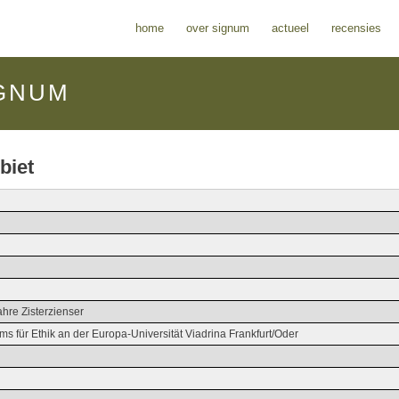
home
over signum
actueel
recensies
GNUM
biet
ahre Zisterzienser
ums für Ethik an der Europa-Universität Viadrina Frankfurt/Oder