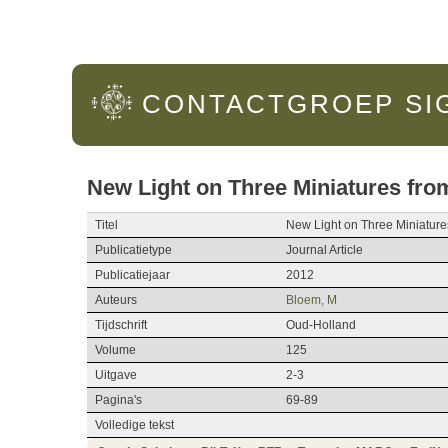
Hoofdmenu
CONTACTGROEP
SI
New Light on Three Miniatures fr
Titel
New Light on Three Miniature
Publicatietype
Journal Article
Publicatiejaar
2012
Auteurs
Bloem, M
Tijdschrift
Oud-Holland
Volume
125
Uitgave
2-3
Pagina's
69-89
Volledige tekst