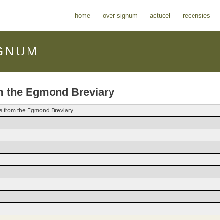
home
over signum
actueel
recensies
GNUM
om the Egmond Breviary
s from the Egmond Breviary