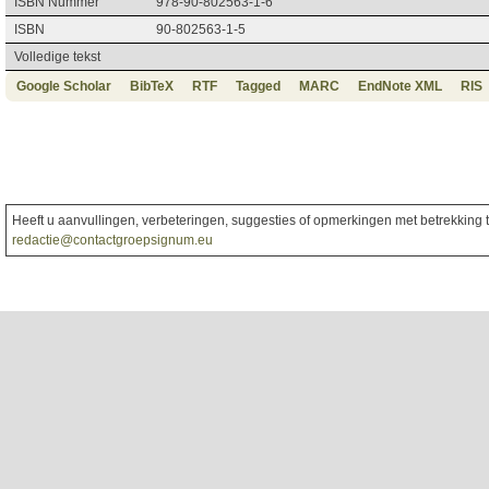
ISBN Nummer
978-90-802563-1-6
ISBN
90-802563-1-5
Volledige tekst
Google Scholar
BibTeX
RTF
Tagged
MARC
EndNote XML
RIS
Heeft u aanvullingen, verbeteringen, suggesties of opmerkingen met betrekking to
redactie@contactgroepsignum.eu