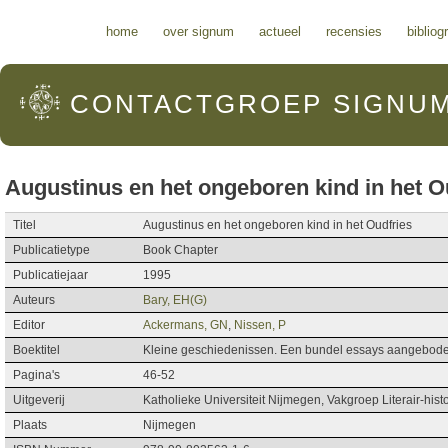
Hoofdmenu
home
over signum
actueel
recensies
bibliog
CONTACTGROEP
SIGNU
Augustinus en het ongeboren kind in het O
Titel
Augustinus en het ongeboren kind in het Oudfries
Publicatietype
Book Chapter
Publicatiejaar
1995
Auteurs
Bary, EH(G)
Editor
Ackermans, GN
,
Nissen, P
Boektitel
Kleine geschiedenissen. Een bundel essays aangebode
Pagina's
46-52
Uitgeverij
Katholieke Universiteit Nijmegen, Vakgroep Literair-his
Plaats
Nijmegen