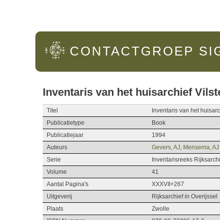
Hoofdmenu
CONTACTGROEP
SI
Inventaris van het huisarchief Vils
Titel
Inventaris van het huisar
Publicatietype
Book
Publicatiejaar
1994
Auteurs
Gevers, AJ
,
Mensema, AJ
Serie
Inventarisreeks Rijksarchi
Volume
41
Aantal Pagina's
XXXVII+267
Uitgeverij
Rijksarchief in Overijssel
Plaats
Zwolle