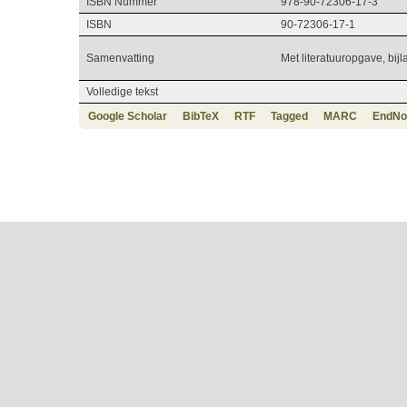
ISBN Nummer
978-90-72306-17-3
ISBN
90-72306-17-1
Samenvatting
Met literatuuropgave, bijl
Volledige tekst
Google Scholar
BibTeX
RTF
Tagged
MARC
EndNo