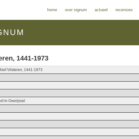
home
over signum
actueel
recensies
GNUM
teren, 1441-1973
chief Vilsteren, 1441-1973
ef in Overijssel