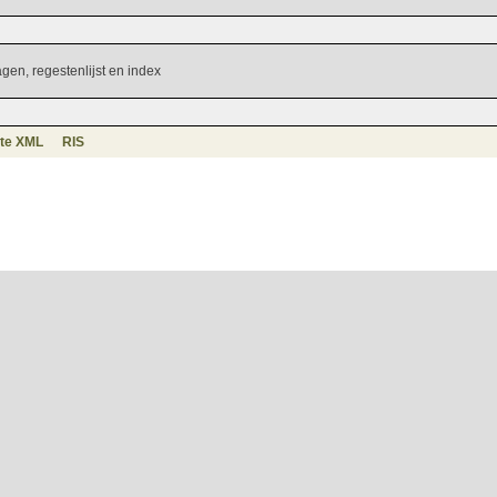
agen, regestenlijst en index
te XML
RIS