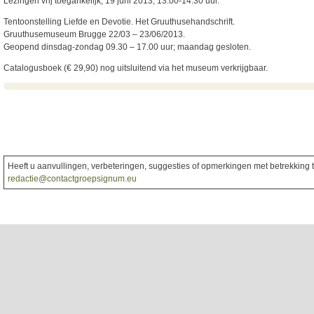
Lezingen vrij toegankelijk, 19 juni 2013, 13.00-14.30 uur.
Tentoonstelling Liefde en Devotie. Het Gruuthusehandschrift.
Gruuthusemuseum Brugge 22/03 – 23/06/2013.
Geopend dinsdag-zondag 09.30 – 17.00 uur; maandag gesloten.
Catalogusboek (€ 29,90) nog uitsluitend via het museum verkrijgbaar.
Heeft u aanvullingen, verbeteringen, suggesties of opmerkingen met betrekking to
redactie@contactgroepsignum.eu