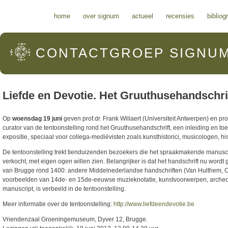
Hoofdmenu
home
over signum
actueel
recensies
bibliog
CONTACTGROEP
SIGNU
Liefde en Devotie. Het Gruuthusehandschrift
Op
woensdag 19 juni
geven prof.dr. Frank Willaert (Universiteit Antwerpen) en pr
curator van de tentoonstelling rond het Gruuthusehandschrift, een inleiding en to
expositie, speciaal voor collega-mediëvisten zoals kunsthistorici, musicologen, histo
De tentoonstelling trekt tienduizenden bezoekers die het spraakmakende manusc
verkocht, met eigen ogen willen zien. Belangrijker is dat het handschrift nu wordt
van Brugge rond 1400: andere Middelnederlandse handschriften (Van Hulthem, 
voorbeelden van 14de- en 15de-eeuwse muzieknotatie, kunstvoorwerpen, archeolo
manuscript, is verbeeld in de tentoonstelling.
Meer informatie over de tentoonstelling:
http://www.liefdeendevotie.be
Vriendenzaal Groeningemuseum, Dyver 12, Brugge.