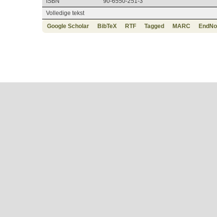
ISBN
90-6550-251-3
Volledige tekst
Google Scholar
BibTeX
RTF
Tagged
MARC
EndNo