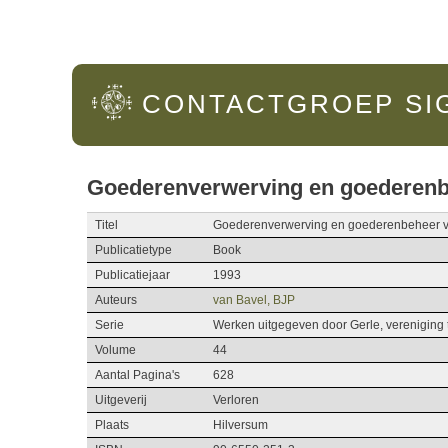
Hoofdmenu
CONTACTGROEP
SI
Goederenverwerving en goederenbe
Titel
Goederenverwerving en goederenbeheer v
Publicatietype
Book
Publicatiejaar
1993
Auteurs
van Bavel, BJP
Serie
Werken uitgegeven door Gerle, vereniging
Volume
44
Aantal Pagina's
628
Uitgeverij
Verloren
Plaats
Hilversum