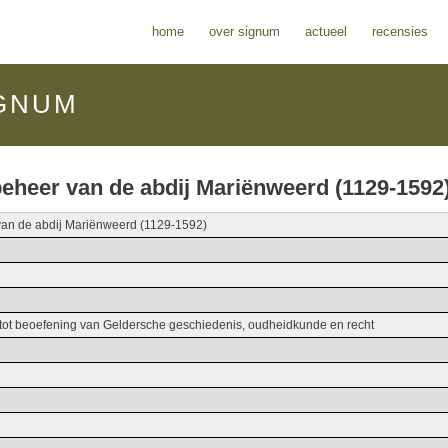
home
over signum
actueel
recensies
GNUM
heer van de abdij Mariënweerd (1129-1592
an de abdij Mariënweerd (1129-1592)
 tot beoefening van Geldersche geschiedenis, oudheidkunde en recht