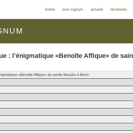
home
over signum
actueel
recensies
GNUM
ue : l’énigmatique «Benoîte Affique» de sain
’énigmatique «Benoîte Affique» de sainte Waudru à Mons