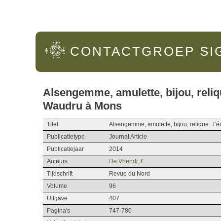
Hoofdmenu
CONTACTGROEP
SI
Alsengemme, amulette, bijou, reliq
Waudru à Mons
Titel
Alsengemme, amulette, bijou, relique : l
Publicatietype
Journal Article
Publicatiejaar
2014
Auteurs
De Vriendt, F
Tijdschrift
Revue du Nord
Volume
96
Uitgave
407
Pagina's
747-780