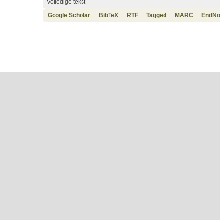
Volledige tekst
Google Scholar
BibTeX
RTF
Tagged
MARC
EndNo