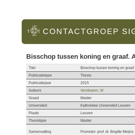
Hoofdmenu
CONTACTGROEP
SI
Bisschop tussen koning en graaf. A
Titel
Bisschop tussen koning en graaf. 
Publicatietype
Thesis
Publicatiejaar
2015
Auteurs
Verstrepen, W
Graad
Master
Universiteit
Katholieke Universiteit Leuven
Plaats
Leuven
Thesistype
Master
Samenvatting
Promotor: prof. dr. Brigitte Meijns