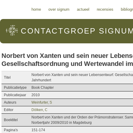
Hoofdmenu
home
over signum
actueel
recensies
bibliog
CONTACTGROEP
SIGNU
Norbert von Xanten und sein neuer Lebens
Gesellschaftsordnung und Wertewandel im 
Norbert von Xanten und sein neuer Lebensentwurf. Gesellscha
Titel
Jahrhundert
Publicatietype
Book Chapter
Publicatiejaar
2010
Auteurs
Weinfurter, S
Editor
Dölken, C
Norbert von Xanten und der Orden der Prämonstratenser. Samm
Boektitel
Norbertjahr 2009/2010 in Magdeburg
Pagina's
151-174