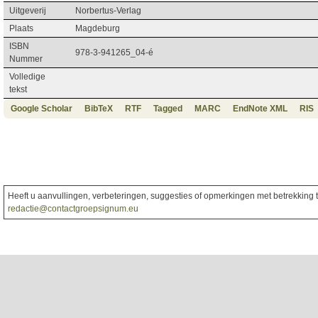
Uitgeverij
Norbertus-Verlag
Plaats
Magdeburg
ISBN
978-3-941265_04-é
Nummer
Volledige
tekst
Google Scholar
BibTeX
RTF
Tagged
MARC
EndNote XML
RIS
Heeft u aanvullingen, verbeteringen, suggesties of opmerkingen met betrekking to
redactie@contactgroepsignum.eu