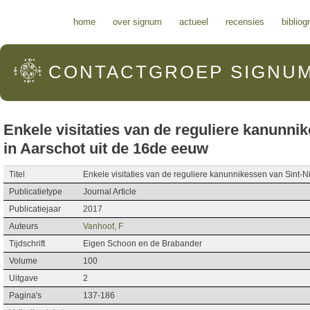
Hoofdmenu
home
over signum
actueel
recensies
bibliog
CONTACTGROEP
SIGNU
Enkele visitaties van de reguliere kanunni
in Aarschot uit de 16de eeuw
Titel
Enkele visitaties van de reguliere kanunnikessen van Sint-N
Publicatietype
Journal Article
Publicatiejaar
2017
Auteurs
Vanhoof, F
Tijdschrift
Eigen Schoon en de Brabander
Volume
100
Uitgave
2
Pagina's
137-186