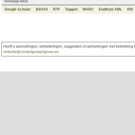
Volledige tekst
Google Scholar
BibTeX
RTF
Tagged
MARC
EndNote XML
RIS
Heeft u aanvullingen, verbeteringen, suggesties of opmerkingen met betrekking to
redactie@contactgroepsignum.eu