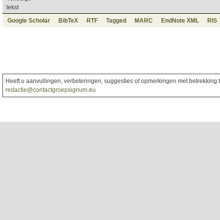
tekst
Google Scholar
BibTeX
RTF
Tagged
MARC
EndNote XML
RIS
Heeft u aanvullingen, verbeteringen, suggesties of opmerkingen met betrekking to
redactie@contactgroepsignum.eu