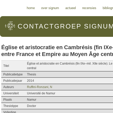
Hoofdmenu
home
over signum
actueel
recensies
bibliog
CONTACTGROEP
SIGNU
Église et aristocratie en Cambrésis (fin IXe
entre France et Empire au Moyen Âge cent
Église et aristocratie en Cambrésis (fin IXe–mil. XIIe siècle).
Titel
central
Publicatietype
Thesis
Publicatiejaar
2014
Auteurs
Ruffini-Ronzani, N
Universiteit
Université de Namur
Plaats
Namur
Thesistype
Doctor
Volledige