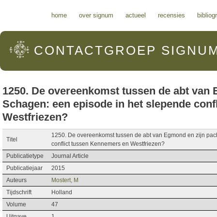
Hoofdmenu
home
over signum
actueel
recensies
bibliog
CONTACTGROEP
SIGNU
1250. De overeenkomst tussen de abt van 
Schagen: een episode in het slepende conf
Westfriezen?
1250. De overeenkomst tussen de abt van Egmond en zijn pach
Titel
conflict tussen Kennemers en Westfriezen?
Publicatietype
Journal Article
Publicatiejaar
2015
Auteurs
Mostert, M
Tijdschrift
Holland
Volume
47
Uitgave
1