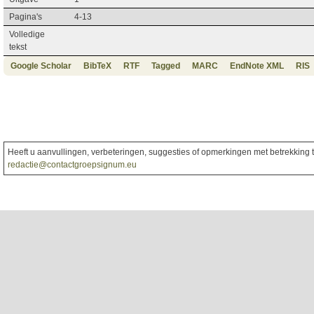
Pagina's
4-13
Volledige
tekst
Google Scholar
BibTeX
RTF
Tagged
MARC
EndNote XML
RIS
Heeft u aanvullingen, verbeteringen, suggesties of opmerkingen met betrekking to
redactie@contactgroepsignum.eu