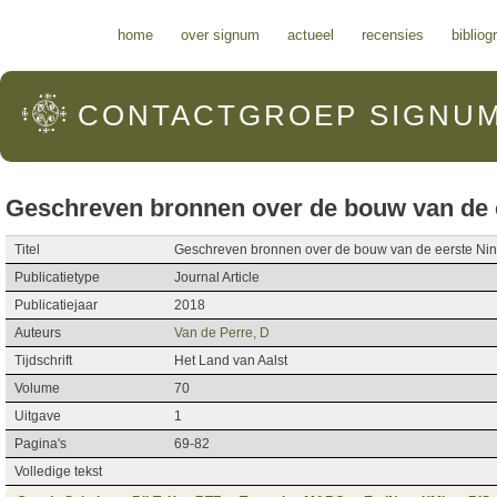
Hoofdmenu
home
over signum
actueel
recensies
bibliog
CONTACTGROEP
SIGNU
Geschreven bronnen over de bouw van de e
Titel
Geschreven bronnen over de bouw van de eerste Nin
Publicatietype
Journal Article
Publicatiejaar
2018
Auteurs
Van de Perre, D
Tijdschrift
Het Land van Aalst
Volume
70
Uitgave
1
Pagina's
69-82
Volledige tekst