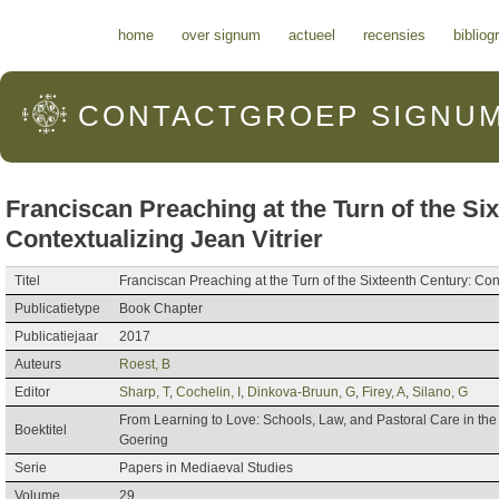
Hoofdmenu
home
over signum
actueel
recensies
bibliog
CONTACTGROEP
SIGNU
Franciscan Preaching at the Turn of the Si
Contextualizing Jean Vitrier
Titel
Franciscan Preaching at the Turn of the Sixteenth Century: Cont
Publicatietype
Book Chapter
Publicatiejaar
2017
Auteurs
Roest, B
Editor
Sharp, T
,
Cochelin, I
,
Dinkova-Bruun, G
,
Firey, A
,
Silano, G
From Learning to Love: Schools, Law, and Pastoral Care in th
Boektitel
Goering
Serie
Papers in Mediaeval Studies
Volume
29