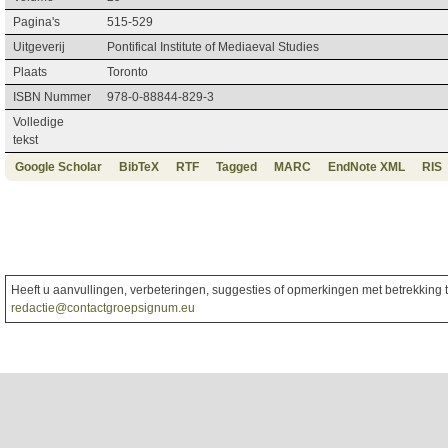
Pagina's
515-529
Uitgeverij
Pontifical Institute of Mediaeval Studies
Plaats
Toronto
ISBN Nummer
978-0-88844-829-3
Volledige
tekst
Google Scholar
BibTeX
RTF
Tagged
MARC
EndNote XML
RIS
Heeft u aanvullingen, verbeteringen, suggesties of opmerkingen met betrekking to
redactie@contactgroepsignum.eu