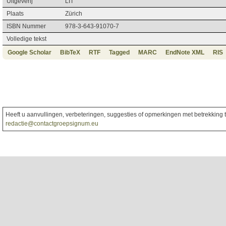
Uitgeverij
LIT
Plaats
Zürich
ISBN Nummer
978-3-643-91070-7
Volledige tekst
Google Scholar
BibTeX
RTF
Tagged
MARC
EndNote XML
RIS
Heeft u aanvullingen, verbeteringen, suggesties of opmerkingen met betrekking to
redactie@contactgroepsignum.eu