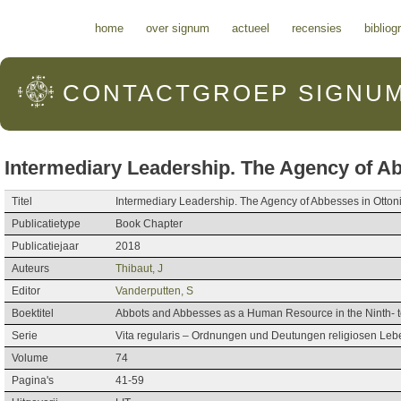
Hoofdmenu
home
over signum
actueel
recensies
bibliog
CONTACTGROEP
SIGNU
Intermediary Leadership. The Agency of A
Titel
Intermediary Leadership. The Agency of Abbesses in Otto
Publicatietype
Book Chapter
Publicatiejaar
2018
Auteurs
Thibaut, J
Editor
Vanderputten, S
Boektitel
Abbots and Abbesses as a Human Resource in the Ninth- t
Serie
Vita regularis – Ordnungen und Deutungen religiosen Lebe
Volume
74
Pagina's
41-59