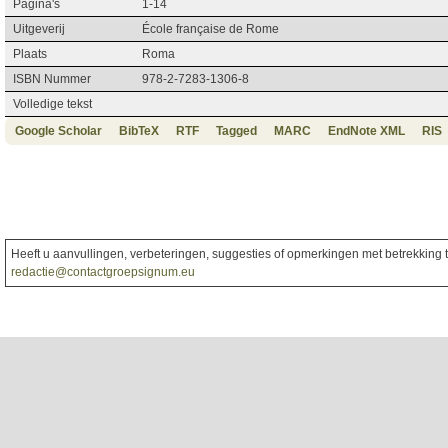
Pagina's
1-14
Uitgeverij
École française de Rome
Plaats
Roma
ISBN Nummer
978-2-7283-1306-8
Volledige tekst
Google Scholar
BibTeX
RTF
Tagged
MARC
EndNote XML
RIS
Heeft u aanvullingen, verbeteringen, suggesties of opmerkingen met betrekking to
redactie@contactgroepsignum.eu