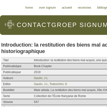
Hoofdmenu
home
over signum
actueel
recensies
bibliog
CONTACTGROEP
SIGNU
Introduction: la restitution des biens mal 
historiographique
Titel
Introduction: la restitution des biens mal acquis, une qu
Publicatietype
Book Chapter
Publicatiejaar
2019
Auteurs
Gaulin, J-L
Editor
Gaulin, J-L
,
Todeschini, G
Boektitel
Male ablata. La restitution des biens mal acquis, XIIe-XV
Serie
Collection de l’École française de Rome
Volume
547