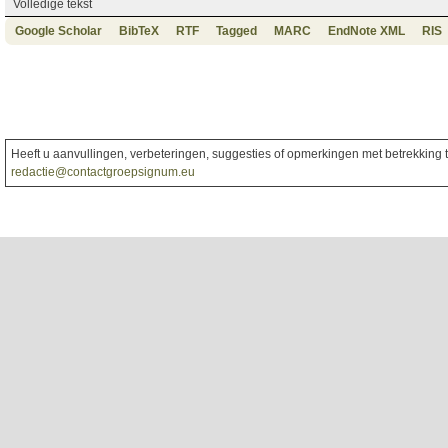
Volledige tekst
Google Scholar
BibTeX
RTF
Tagged
MARC
EndNote XML
RIS
Heeft u aanvullingen, verbeteringen, suggesties of opmerkingen met betrekking to
redactie@contactgroepsignum.eu