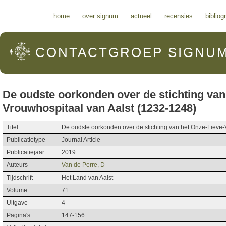
Hoofdmenu
home
over signum
actueel
recensies
bibliog
CONTACTGROEP
SIGNU
De oudste oorkonden over de stichting van
Vrouwhospitaal van Aalst (1232-1248)
Titel
De oudste oorkonden over de stichting van het Onze-Lieve-
Publicatietype
Journal Article
Publicatiejaar
2019
Auteurs
Van de Perre, D
Tijdschrift
Het Land van Aalst
Volume
71
Uitgave
4
Pagina's
147-156