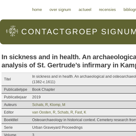
Hoofdmenu
home
over signum
actueel
recensies
bibliog
CONTACTGROEP
SIGNU
In sickness and in health. An archaeologic
analysis of St. Gertrude’s infirmary in Kam
In sickness and in health. An archaeological and osteoarchaeol
Titel
(1382-c.1611)
Publicatietype
Book Chapter
Publicatiejaar
2019
Auteurs
Schats, R
,
Klomp, M
Editor
van Oosten, R
,
Schats, R
,
Fast, K
Boektitel
Osteoarchaeology in historical context. Cemetery research fro
Serie
Urban Graveyard Proceedings
Volume
3