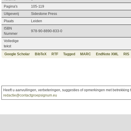
Pagina's
105-119
Uitgeverij
Sidestone Press
Plaats
Leiden
ISBN
978-90-8890-833-0
Nummer
Volledige
tekst
Google Scholar
BibTeX
RTF
Tagged
MARC
EndNote XML
RIS
Heeft u aanvullingen, verbeteringen, suggesties of opmerkingen met betrekking to
redactie@contactgroepsignum.eu