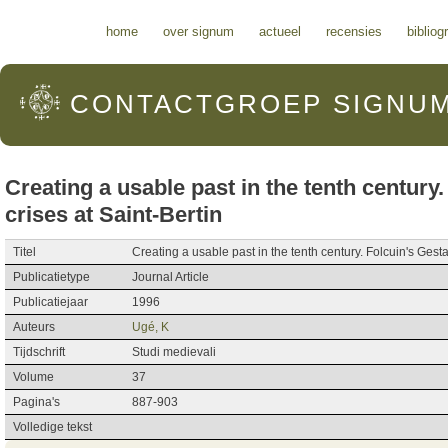
Hoofdmenu
home
over signum
actueel
recensies
bibliog
CONTACTGROEP
SIGNU
Creating a usable past in the tenth century
crises at Saint-Bertin
Titel
Creating a usable past in the tenth century. Folcuin's Gesta
Publicatietype
Journal Article
Publicatiejaar
1996
Auteurs
Ugé, K
Tijdschrift
Studi medievali
Volume
37
Pagina's
887-903
Volledige tekst