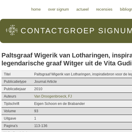
Hoofdmenu
home
over signum
actueel
recensies
bibliog
CONTACTGROEP
SIGNU
Paltsgraaf Wigerik van Lotharingen, inspir
legendarische graaf Witger uit de Vita Gudi
Titel
Paltsgraaf Wigerik van Lotharingen, inspiratiebron voor de le
Publicatietype
Journal Article
Publicatiejaar
2010
Auteurs
Van Droogenbroeck, FJ
Tijdschrift
Eigen Schoon en de Brabander
Volume
93
Uitgave
1
Pagina's
113-136