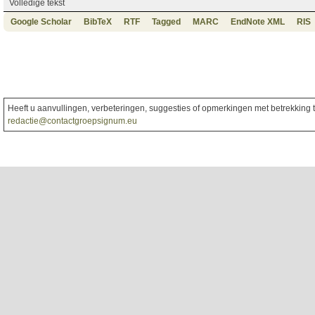
Volledige tekst
Google Scholar
BibTeX
RTF
Tagged
MARC
EndNote XML
RIS
Heeft u aanvullingen, verbeteringen, suggesties of opmerkingen met betrekking to
redactie@contactgroepsignum.eu