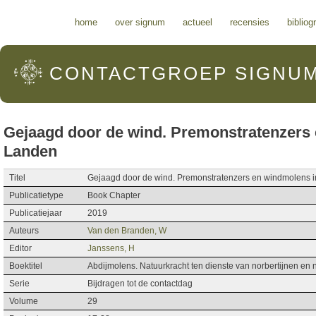
Hoofdmenu
home
over signum
actueel
recensies
bibliog
CONTACTGROEP
SIGNU
Gejaagd door de wind. Premonstratenzers
Landen
Titel
Gejaagd door de wind. Premonstratenzers en windmolens 
Publicatietype
Book Chapter
Publicatiejaar
2019
Auteurs
Van den Branden, W
Editor
Janssens, H
Boektitel
Abdijmolens. Natuurkracht ten dienste van norbertijnen en 
Serie
Bijdragen tot de contactdag
Volume
29