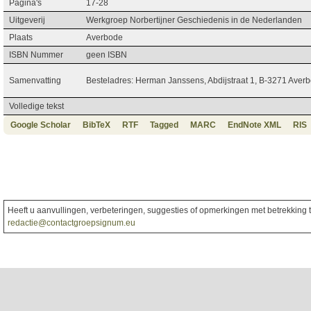
Pagina's
17-28
Uitgeverij
Werkgroep Norbertijner Geschiedenis in de Nederlanden
Plaats
Averbode
ISBN Nummer
geen ISBN
Samenvatting
Besteladres: Herman Janssens, Abdijstraat 1, B-3271 Aver
Volledige tekst
Google Scholar
BibTeX
RTF
Tagged
MARC
EndNote XML
RIS
Heeft u aanvullingen, verbeteringen, suggesties of opmerkingen met betrekking to
redactie@contactgroepsignum.eu