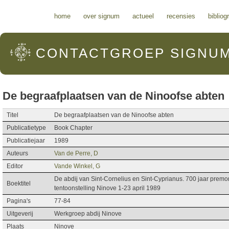
Hoofdmenu
home
over signum
actueel
recensies
bibliog
CONTACTGROEP
SIGNU
De begraafplaatsen van de Ninoofse abten
Titel
De begraafplaatsen van de Ninoofse abten
Publicatietype
Book Chapter
Publicatiejaar
1989
Auteurs
Van de Perre, D
Editor
Vande Winkel, G
De abdij van Sint-Cornelius en Sint-Cyprianus. 700 jaar premo
Boektitel
tentoonstelling Ninove 1-23 april 1989
Pagina's
77-84
Uitgeverij
Werkgroep abdij Ninove
Plaats
Ninove