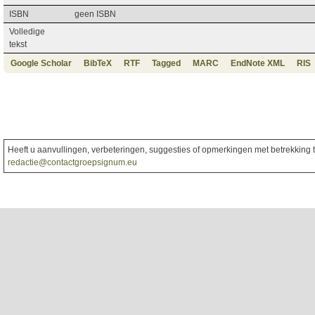
ISBN
geen ISBN
Volledige
tekst
Google Scholar
BibTeX
RTF
Tagged
MARC
EndNote XML
RIS
Heeft u aanvullingen, verbeteringen, suggesties of opmerkingen met betrekking to
redactie@contactgroepsignum.eu