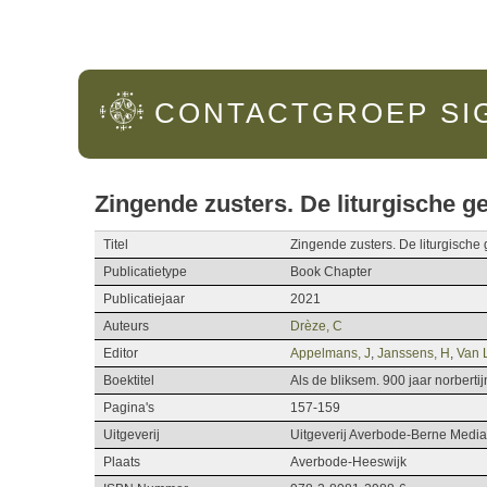
Hoofdmenu
CONTACTGROEP
SI
Zingende zusters. De liturgische 
Titel
Zingende zusters. De liturgisch
Publicatietype
Book Chapter
Publicatiejaar
2021
Auteurs
Drèze, C
Editor
Appelmans, J
,
Janssens, H
,
Van 
Boektitel
Als de bliksem. 900 jaar norberti
Pagina's
157-159
Uitgeverij
Uitgeverij Averbode-Berne Media
Plaats
Averbode-Heeswijk