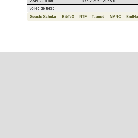
ISBN Nummer
978-2-8081-2988-6
Volledige tekst
Google Scholar
BibTeX
RTF
Tagged
MARC
EndNo