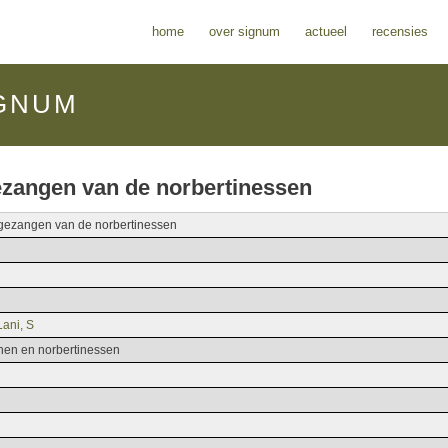
home
over signum
actueel
recensies
GNUM
gezangen van de norbertinessen
e gezangen van de norbertinessen
Lani, S
jnen en norbertinessen