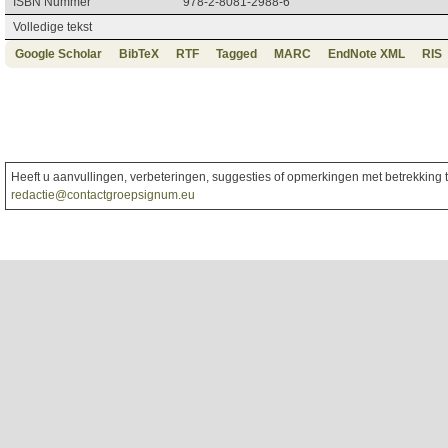
ISBN Nummer
978-2-8081-2988-6
Volledige tekst
Google Scholar
BibTeX
RTF
Tagged
MARC
EndNote XML
RIS
Heeft u aanvullingen, verbeteringen, suggesties of opmerkingen met betrekking to
redactie@contactgroepsignum.eu