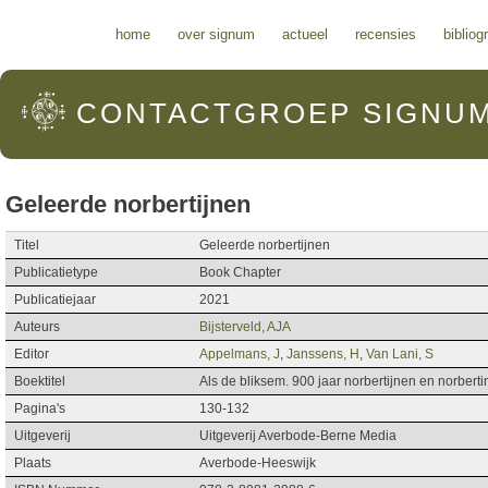
Hoofdmenu
home
over signum
actueel
recensies
bibliog
CONTACTGROEP
SIGNU
Geleerde norbertijnen
Titel
Geleerde norbertijnen
Publicatietype
Book Chapter
Publicatiejaar
2021
Auteurs
Bijsterveld, AJA
Editor
Appelmans, J
,
Janssens, H
,
Van Lani, S
Boektitel
Als de bliksem. 900 jaar norbertijnen en norbert
Pagina's
130-132
Uitgeverij
Uitgeverij Averbode-Berne Media
Plaats
Averbode-Heeswijk