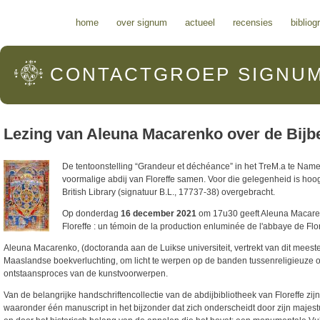
Hoofdmenu
home
over signum
actueel
recensies
bibliog
CONTACTGROEP
SIGNU
Lezing van Aleuna Macarenko over de Bijbe
De tentoonstelling “Grandeur et déchéance” in het TreM.a te Name
voormalige abdij van Floreffe samen. Voor die gelegenheid is hoogs
British Library (signatuur B.L., 17737-38) overgebracht.
Op donderdag
16 december 2021
om 17u30 geeft Aleuna Macarenk
Floreffe : un témoin de la production enluminée de l'abbaye de Flor
Aleuna Macarenko, (doctoranda aan de Luikse universiteit, vertrekt van dit mee
Maaslandse boekverluchting, om licht te werpen op de banden tussenreligieuze o
ontstaansproces van de kunstvoorwerpen.
Van de belangrijke handschriftencollectie van de abdijbibliotheek van Floreffe zij
waaronder één manuscript in het bijzonder dat zich onderscheidt door zijn majestu