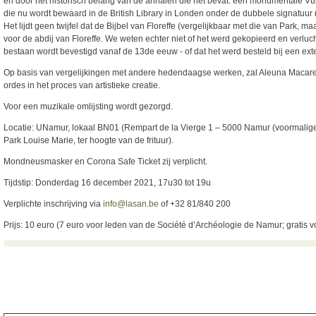
en door het historisch belang van de annalen die het bevat: een monumentale Vul
die nu wordt bewaard in de British Library in Londen onder de dubbele signatuur
Het lijdt geen twijfel dat de Bijbel van Floreffe (vergelijkbaar met die van Park
voor de abdij van Floreffe. We weten echter niet of het werd gekopieerd en verlucht
bestaan wordt bevestigd vanaf de 13de eeuw - of dat het werd besteld bij een ext
Op basis van vergelijkingen met andere hedendaagse werken, zal Aleuna Macarenk
ordes in het proces van artistieke creatie.
Voor een muzikale omlijsting wordt gezorgd.
Locatie: UNamur, lokaal BN01 (Rempart de la Vierge 1 – 5000 Namur (voormalige
Park Louise Marie, ter hoogte van de frituur).
Mondneusmasker en Corona Safe Ticket zij verplicht.
Tijdstip: Donderdag 16 december 2021, 17u30 tot 19u
Verplichte inschrijving via
info@lasan.be
of +32 81/840 200
Prijs: 10 euro (7 euro voor leden van de Société d’Archéologie de Namur; gratis vo