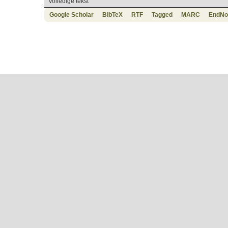
Volledige tekst
Google Scholar
BibTeX
RTF
Tagged
MARC
EndNo