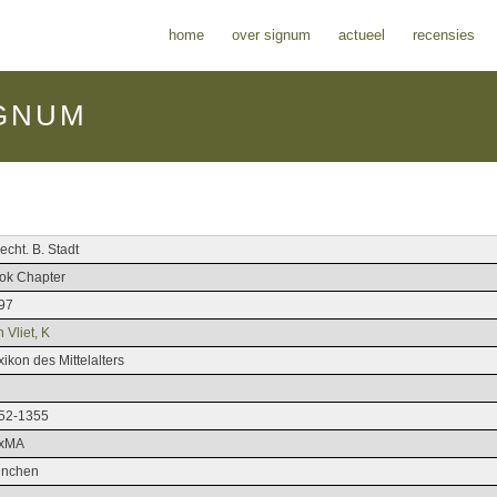
home
over signum
actueel
recensies
GNUM
echt. B. Stadt
ok Chapter
97
 Vliet, K
ikon des Mittelalters
52-1355
xMA
nchen