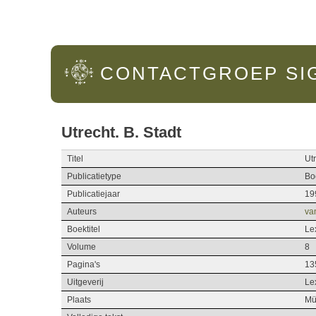
Hoofdmenu
CONTACTGROEP
SI
Utrecht. B. Stadt
Titel
Utr
Publicatietype
Bo
Publicatiejaar
19
Auteurs
van
Boektitel
Lex
Volume
8
Pagina's
13
Uitgeverij
Le
Plaats
Mü