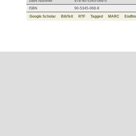
ISBN Nummer
978-90-5345-068-0
ISBN
90-5345-068-8
Google Scholar
BibTeX
RTF
Tagged
MARC
EndNo