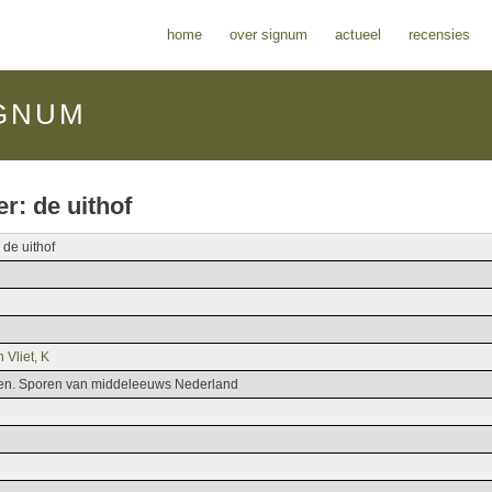
home
over signum
actueel
recensies
GNUM
r: de uithof
 de uithof
 Vliet, K
ten. Sporen van middeleeuws Nederland