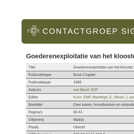
Hoofdmenu
CONTACTGROEP
SI
Goederenexploitatie van het klooste
Titel
Goederenexploitatie van het klooster:
Publicatietype
Book Chapter
Publicatiejaar
1995
Auteurs
van Bavel, BJP
Editor
Koch, EMF
,
Mantingh, E
,
Stöver, J
,
van
Boektitel
Over kaken, broodbanken en etstoel
Pagina's
60-61
Uitgeverij
Matrijs
Plaats
Utrecht