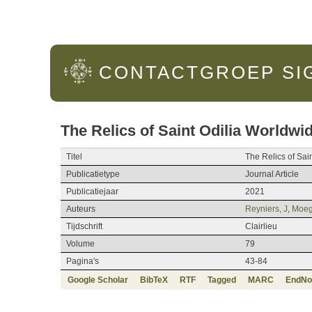
Hoofdmenu
CONTACTGROEP
SI
The Relics of Saint Odilia Worldwi
Titel
The Relics of Sai
Publicatietype
Journal Article
Publicatiejaar
2021
Auteurs
Reyniers, J
,
Moegl
Tijdschrift
Clairlieu
Volume
79
Pagina's
43-84
Google Scholar
BibTeX
RTF
Tagged
MARC
EndNo