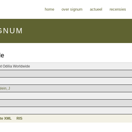
home
over signum
actueel
recensies
GNUM
de
nt Odilia Worldwide
ein, J
te XML
RIS