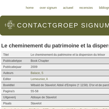
Hoofdmenu
home
over signum
actueel
recensies
bibliog
CONTACTGROEP
SIGNU
Le cheminement du patrimoine et la disper
Titel
Le cheminement du patrimoine et la dispersion du trésor
Publicatietype
Book Chapter
Publicatiejaar
2009
Auteurs
Balace, S
Editor
Lemeunier, A
Boektitel
Wibald de Stavelot: Abbé d'Empire († 1158). D'or et de par
Pagina's
55-58
Uitgeverij
Abbaye de Stavelot
Plaats
Stavelot