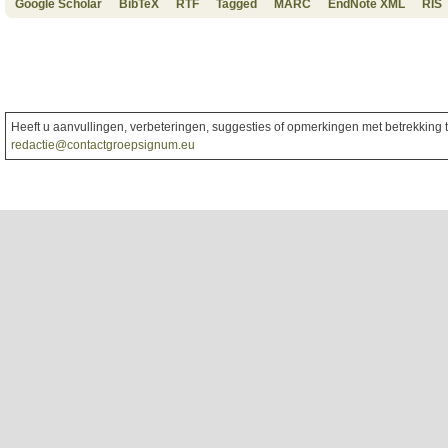
Google Scholar
BibTeX
RTF
Tagged
MARC
EndNote XML
RIS
Heeft u aanvullingen, verbeteringen, suggesties of opmerkingen met betrekking to
redactie@contactgroepsignum.eu