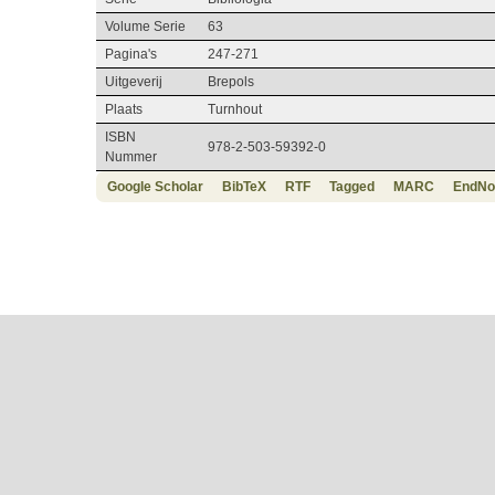
Volume Serie
63
Pagina's
247-271
Uitgeverij
Brepols
Plaats
Turnhout
ISBN
978-2-503-59392-0
Nummer
Google Scholar
BibTeX
RTF
Tagged
MARC
EndNo