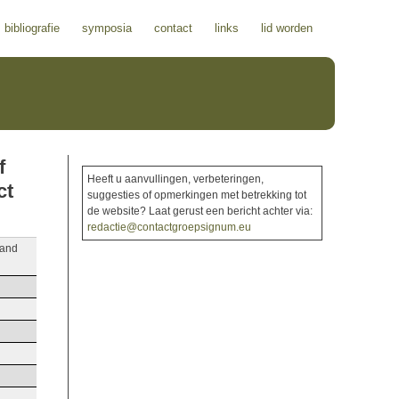
bibliografie
symposia
contact
links
lid worden
f
Heeft u aanvullingen, verbeteringen,
ct
suggesties of opmerkingen met betrekking tot
de website? Laat gerust een bericht achter via:
redactie@contactgroepsignum.eu
 and