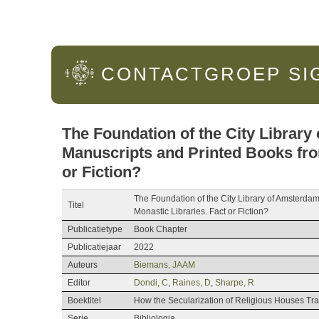
Hoofdmenu
CONTACTGROEP
SI
The Foundation of the City Library
Manuscripts and Printed Books from
or Fiction?
The Foundation of the City Library of Amsterdam
Titel
Monastic Libraries. Fact or Fiction?
Publicatietype
Book Chapter
Publicatiejaar
2022
Auteurs
Biemans, JAAM
Editor
Dondi, C
,
Raines, D
,
Sharpe, R
Boektitel
How the Secularization of Religious Houses Tra
Serie
Bibliologia