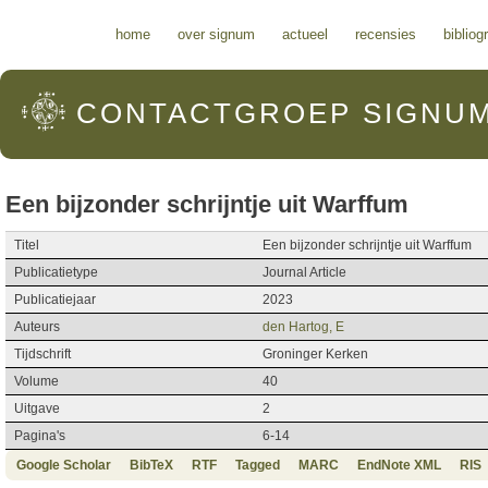
Hoofdmenu
home
over signum
actueel
recensies
bibliog
CONTACTGROEP
SIGNU
Een bijzonder schrijntje uit Warffum
Titel
Een bijzonder schrijntje uit Warffum
Publicatietype
Journal Article
Publicatiejaar
2023
Auteurs
den Hartog, E
Tijdschrift
Groninger Kerken
Volume
40
Uitgave
2
Pagina's
6-14
Google Scholar
BibTeX
RTF
Tagged
MARC
EndNote XML
RIS