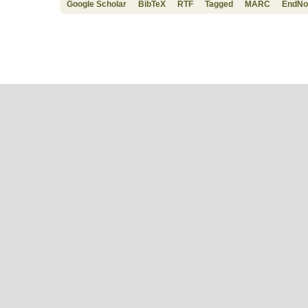
Google Scholar
BibTeX
RTF
Tagged
MARC
EndNo