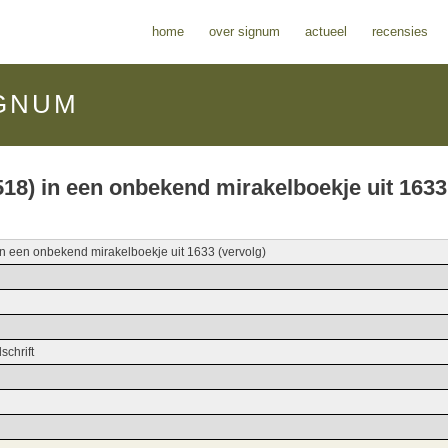
home
over signum
actueel
recensies
GNUM
518) in een onbekend mirakelboekje uit 1633
in een onbekend mirakelboekje uit 1633 (vervolg)
schrift