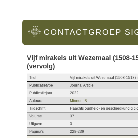
Hoofdmenu
CONTACTGROEP
SI
Vijf mirakels uit Wezemaal (1508-1
(vervolg)
Titel
Vijf mirakels uit Wezemaal (1508-1518) 
Publicatietype
Journal Article
Publicatiejaar
2022
Auteurs
Minnen, B
Tijdschrift
Haachts oudheid- en geschiedkundig tijd
Volume
37
Uitgave
3
Pagina's
228-239