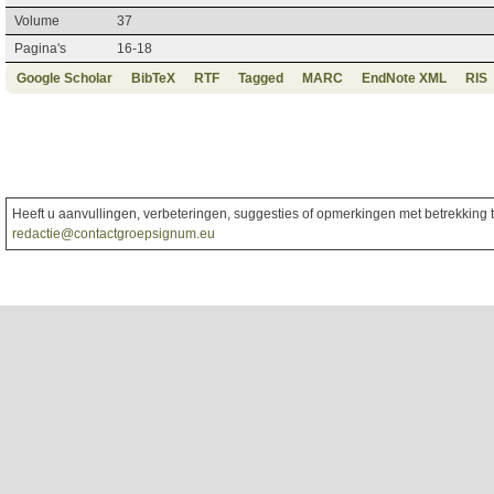
Volume
37
Pagina's
16-18
Google Scholar
BibTeX
RTF
Tagged
MARC
EndNote XML
RIS
Heeft u aanvullingen, verbeteringen, suggesties of opmerkingen met betrekking to
redactie@contactgroepsignum.eu