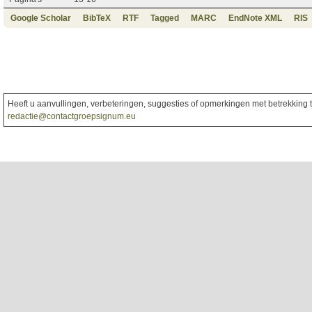
Google Scholar
BibTeX
RTF
Tagged
MARC
EndNote XML
RIS
Heeft u aanvullingen, verbeteringen, suggesties of opmerkingen met betrekking to
redactie@contactgroepsignum.eu