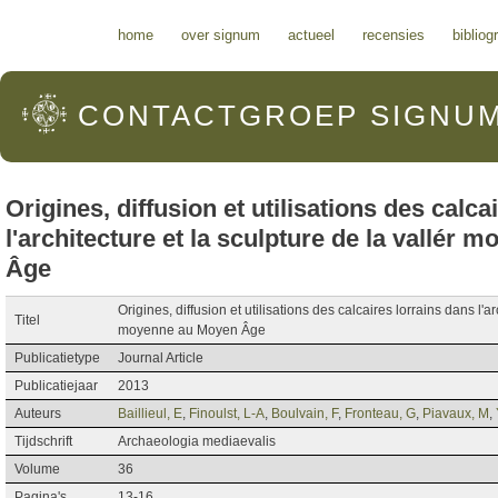
Hoofdmenu
home
over signum
actueel
recensies
bibliog
CONTACTGROEP
SIGNU
Origines, diffusion et utilisations des calca
l'architecture et la sculpture de la vallé
Âge
Origines, diffusion et utilisations des calcaires lorrains dans l'
Titel
moyenne au Moyen Âge
Publicatietype
Journal Article
Publicatiejaar
2013
Auteurs
Baillieul, E
,
Finoulst, L-A
,
Boulvain, F
,
Fronteau, G
,
Piavaux, M
,
Tijdschrift
Archaeologia mediaevalis
Volume
36
Pagina's
13-16