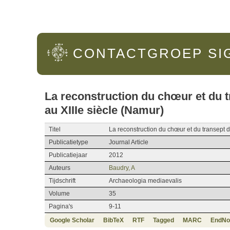
Hoofdmenu
CONTACTGROEP
SI
La reconstruction du chœur et du t
au XIIIe siècle (Namur)
Titel
La reconstruction du chœur et du transept d
Publicatietype
Journal Article
Publicatiejaar
2012
Auteurs
Baudry, A
Tijdschrift
Archaeologia mediaevalis
Volume
35
Pagina's
9-11
Google Scholar
BibTeX
RTF
Tagged
MARC
EndNo